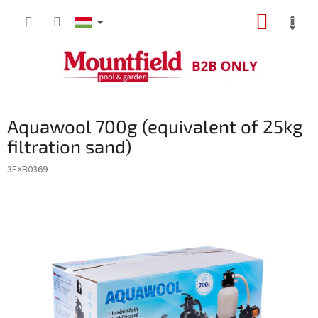
Ugrás
KOSÁR
a
fő
tartalomhoz
Aquawool 700g (equivalent of 25kg
filtration sand)
3EXB0369