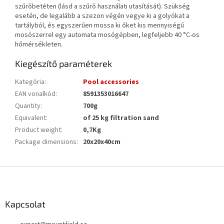
szűrőbetéten (lásd a szűrő használati utasítását). Szükség
esetén, de legalább a szezon végén vegye ki a golyókat a
tartályból, és egyszerűen mossa ki őket kis mennyiségű
mosószerrel egy automata mosógépben, legfeljebb 40 °C-os
hőmérsékleten.
Kiegészítő paraméterek
Kategória
:
Pool accessories
EAN vonalkód
:
8591353016647
Quantity
:
700g
Equivalent
:
of 25 kg filtration sand
Product weight
:
0,7Kg
Package dimensions
:
20x20x40cm
L
á
b
l
Kapcsolat
é