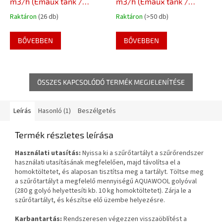
m3/h (Emaux tank /
m3/h (Emaux tank /
Pump)
Pump)
Raktáron
(26 db)
Raktáron
(>50 db)
BŐVEBBEN
BŐVEBBEN
ÖSSZES KAPCSOLÓDÓ TERMÉK MEGJELENÍTÉSE
Leírás
Hasonló (1)
Beszélgetés
Termék részletes leírása
Használati utasítás:
Nyissa ki a szűrőtartályt a szűrőrendszer
használati utasításának megfelelően, majd távolítsa el a
homoktöltetet, és alaposan tisztítsa meg a tartályt. Töltse meg
a szűrőtartályt a megfelelő mennyiségű AQUAWOOL golyóval
(280 g golyó helyettesíti kb. 10 kg homoktöltetet). Zárja le a
szűrőtartályt, és készítse elő üzembe helyezésre.
Karbantartás:
Rendszeresen végezzen visszaöblítést a