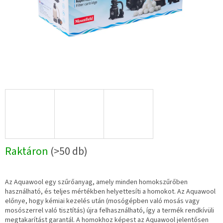
Raktáron
(>50 db)
Az Aquawool egy szűrőanyag, amely minden homokszűrőben
használható, és teljes mértékben helyettesíti a homokot. Az Aquawool
előnye, hogy kémiai kezelés után (mosógépben való mosás vagy
mosószerrel való tisztítás) újra felhasználható, így a termék rendkívüli
megtakarítást garantál. A homokhoz képest az Aquawool jelentősen