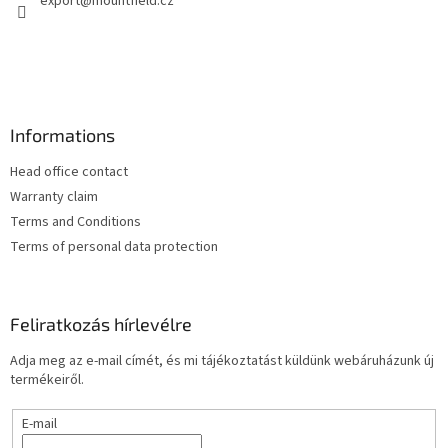
export
@
mountfield.cz
c
Informations
Head office contact
Warranty claim
Terms and Conditions
Terms of personal data protection
Feliratkozás hírlevélre
Adja meg az e-mail címét, és mi tájékoztatást küldünk webáruházunk új
termékeiről.
E-mail