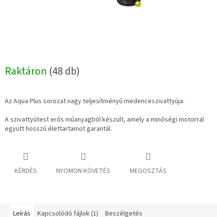
Raktáron
(48 db)
Az Aqua Plus sorozat nagy teljesítményű medenceszivattyúja.
A szivattyútest erős műanyagból készült, amely a minőségi motorral
együtt hosszú élettartamot garantál.
KÉRDÉS
NYOMON KÖVETÉS
MEGOSZTÁS
Leírás
Kapcsolódó fájlok (1)
Beszélgetés