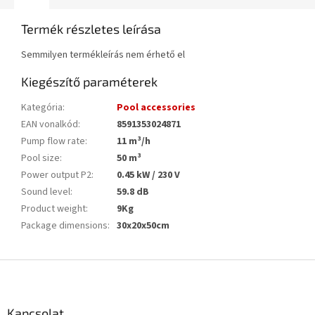
Termék részletes leírása
Semmilyen termékleírás nem érhető el
Kiegészítő paraméterek
Kategória
:
Pool accessories
EAN vonalkód
:
8591353024871
Pump flow rate
:
11 m³/h
Pool size
:
50 m³
Power output P2
:
0.45 kW / 230 V
Sound level
:
59.8 dB
Product weight
:
9Kg
Package dimensions
:
30x20x50cm
L
á
b
l
Kapcsolat