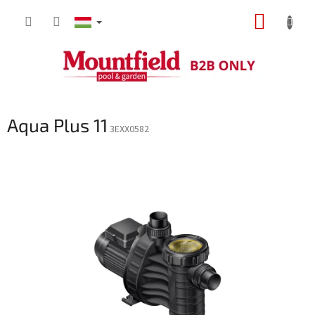
Ugrás
KOSÁR
a
fő
tartalomhoz
Aqua Plus 11
3EXX0582