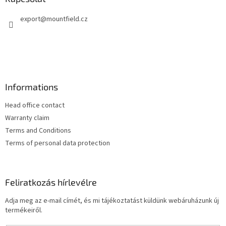
é
export
@
mountfield.cz
c
Informations
Head office contact
Warranty claim
Terms and Conditions
Terms of personal data protection
Feliratkozás hírlevélre
Adja meg az e-mail címét, és mi tájékoztatást küldünk webáruházunk új
termékeiről.