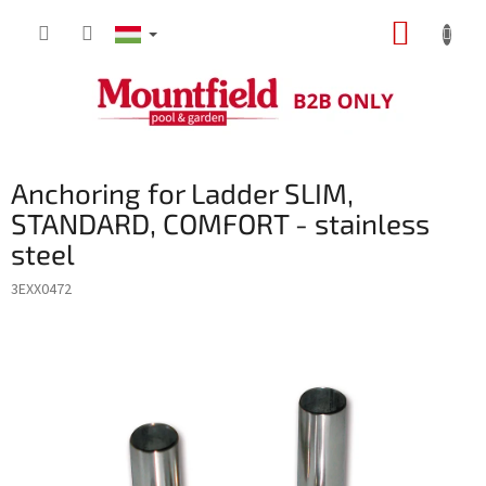
Ugrás
KOSÁR
a
fő
tartalomhoz
Anchoring for Ladder SLIM,
STANDARD, COMFORT - stainless
steel
3EXX0472