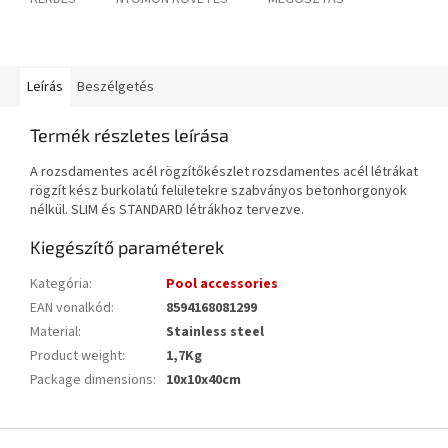
Leírás
Beszélgetés
Termék részletes leírása
A rozsdamentes acél rögzítőkészlet rozsdamentes acél létrákat
rögzít kész burkolatú felületekre szabványos betonhorgonyok
nélkül. SLIM és STANDARD létrákhoz tervezve.
Kiegészítő paraméterek
Kategória
:
Pool accessories
EAN vonalkód
:
8594168081299
Material
:
Stainless steel
Product weight
:
1,7Kg
Package dimensions
:
10x10x40cm
L