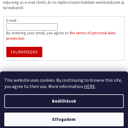
Adja meg az e-mail címét, és mi tájékoztatást küldünk webáruházunk új
termékeiről.
E-mail
By entering your email, you agree to
the terms of personal data
protection
FELIRATKOZÁS
Mountfield pools WEBSITE
Pool enclosure configurator
This website uses cookies. By continuing to browse this site,
you agree to their use. More information
HERE
.
Beállítások
Shoptet készítette
Csak B2B – regisztrálja cégét, hogy teljes előnyben részesüljön (az üzleti
Elfogadom
Copyright 2026
Mountfield
. Minden jog fenntartva.
partnerünkké válásból)