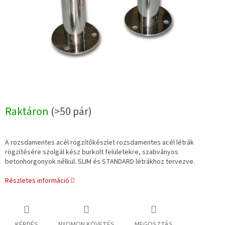
Raktáron
(>50 pár)
A rozsdamentes acél rögzítőkészlet rozsdamentes acél létrák
rögzítésére szolgál kész burkolt felületekre, szabványos
betonhorgonyok nélkül. SLIM és STANDARD létrákhoz tervezve.
Részletes információ
KÉRDÉS
NYOMON KÖVETÉS
MEGOSZTÁS