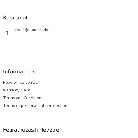
á
b
l
Kapcsolat
é
export
@
mountfield.cz
c
Informations
Head office contact
Warranty claim
Terms and Conditions
Terms of personal data protection
Feliratkozás hírlevélre