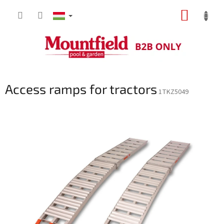
Ugrás
KOSÁR
a
fő
tartalomhoz
Access ramps for tractors
1TKZ5049