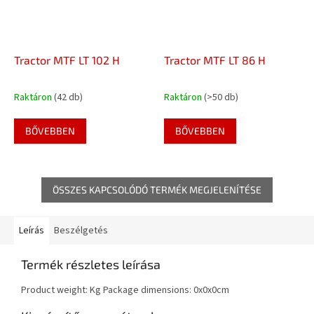
Tractor MTF LT 102 H
Tractor MTF LT 86 H
Raktáron
(42 db)
Raktáron
(>50 db)
BŐVEBBEN
BŐVEBBEN
ÖSSZES KAPCSOLÓDÓ TERMÉK MEGJELENÍTÉSE
Leírás
Beszélgetés
Termék részletes leírása
Product weight: Kg Package dimensions: 0x0x0cm