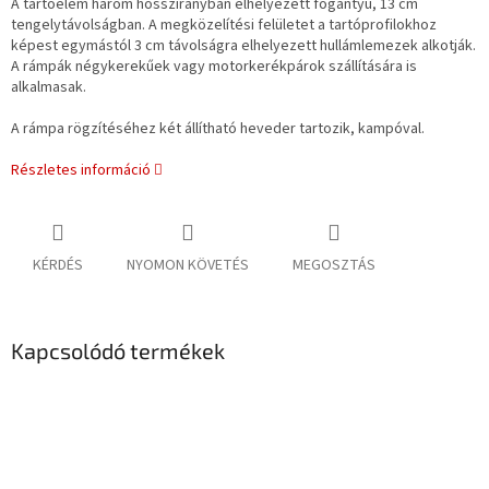
A tartóelem három hosszirányban elhelyezett fogantyú, 13 cm
tengelytávolságban. A megközelítési felületet a tartóprofilokhoz
képest egymástól 3 cm távolságra elhelyezett hullámlemezek alkotják.
A rámpák négykerekűek vagy motorkerékpárok szállítására is
alkalmasak.
A rámpa rögzítéséhez két állítható heveder tartozik, kampóval.
Részletes információ
KÉRDÉS
NYOMON KÖVETÉS
MEGOSZTÁS
Kapcsolódó termékek