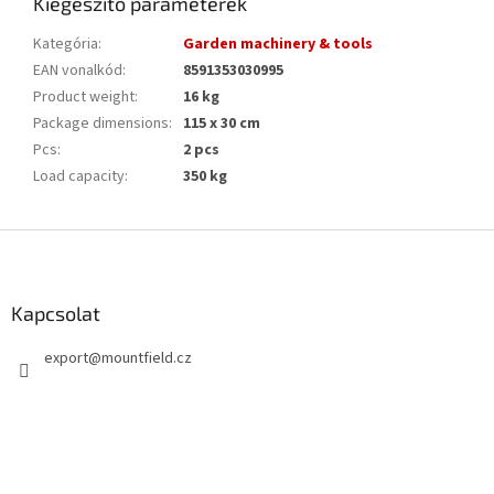
Kiegészítő paraméterek
Kategória
:
Garden machinery & tools
EAN vonalkód
:
8591353030995
Product weight
:
16 kg
Package dimensions
:
115 x 30 cm
Pcs
:
2 pcs
Load capacity
:
350 kg
L
á
b
l
Kapcsolat
é
export
@
mountfield.cz
c