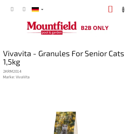
Zum
WARE
Inhalt
springen
Vivavita - Granules For Senior Cats
1,5kg
2KRM2014
Marke:
VivaVita