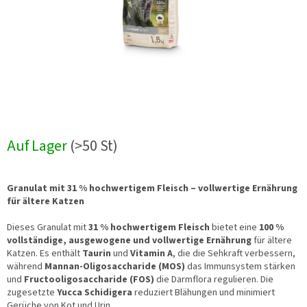
Auf Lager
(>50 St)
Granulat mit 31 % hochwertigem Fleisch – vollwertige Ernährung
für ältere Katzen
Dieses Granulat mit
31 % hochwertigem Fleisch
bietet eine
100 %
vollständige, ausgewogene und vollwertige Ernährung
für ältere
Katzen. Es enthält
Taurin
und
Vitamin A
, die die Sehkraft verbessern,
während
Mannan-Oligosaccharide (MOS)
das Immunsystem stärken
und
Fructooligosaccharide (FOS)
die Darmflora regulieren. Die
zugesetzte
Yucca Schidigera
reduziert Blähungen und minimiert
Gerüche von Kot und Urin.