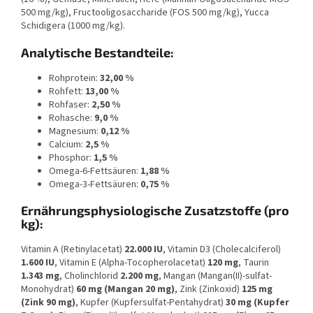
500 mg/kg), Fructooligosaccharide (FOS 500 mg/kg), Yucca
Schidigera (1000 mg/kg).
Analytische Bestandteile:
Rohprotein:
32,00 %
Rohfett:
13,00 %
Rohfaser:
2,50 %
Rohasche:
9,0 %
Magnesium:
0,12 %
Calcium:
2,5 %
Phosphor:
1,5 %
Omega-6-Fettsäuren:
1,88 %
Omega-3-Fettsäuren:
0,75 %
Ernährungsphysiologische Zusatzstoffe (pro
kg):
Vitamin A (Retinylacetat)
22.000 IU
, Vitamin D3 (Cholecalciferol)
1.600 IU
, Vitamin E (Alpha-Tocopherolacetat)
120 mg
, Taurin
1.343 mg
, Cholinchlorid
2.200 mg
, Mangan (Mangan(II)-sulfat-
Monohydrat)
60 mg (Mangan 20 mg)
, Zink (Zinkoxid)
125 mg
(Zink 90 mg)
, Kupfer (Kupfersulfat-Pentahydrat)
30 mg (Kupfer