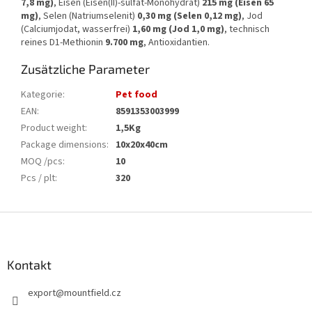
7,8 mg)
, Eisen (Eisen(II)-sulfat-Monohydrat)
215 mg (Eisen 65
mg)
, Selen (Natriumselenit)
0,30 mg (Selen 0,12 mg)
, Jod
(Calciumjodat, wasserfrei)
1,60 mg (Jod 1,0 mg)
, technisch
reines D1-Methionin
9.700 mg
, Antioxidantien.
Zusätzliche Parameter
Kategorie
:
Pet food
EAN
:
8591353003999
Product weight
:
1,5Kg
Package dimensions
:
10x20x40cm
MOQ /pcs
:
10
Pcs / plt
:
320
F
u
ß
z
Kontakt
e
export
@
mountfield.cz
i
l