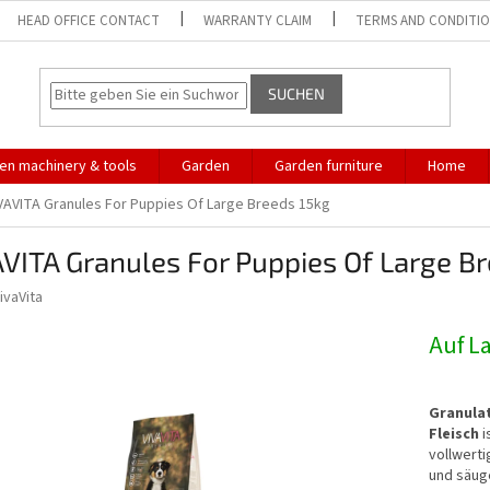
HEAD OFFICE CONTACT
WARRANTY CLAIM
TERMS AND CONDITI
SUCHEN
en machinery & tools
Garden
Garden furniture
Home
VAVITA Granules For Puppies Of Large Breeds 15kg
VITA Granules For Puppies Of Large B
ivaVita
Auf L
Granula
Fleisch
i
vollwerti
und säug