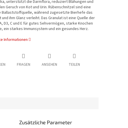
a, unterstützt die Darmflora, reduziert Blähungen und
en Geruch von Kot und Urin. Rübenschnitzel sind eine
e Ballaststoffquelle, während zugesetzte Bierhefe das
kt und ihm Glanz verleiht. Das Granulat ist eine Quelle der
A, D3, C und E für gutes Sehvermögen, starke Knochen
e, ein starkes Immunsystem und ein gesundes Herz.
rte Informationen
KEN
FRAGEN
ANSEHEN
TEILEN
Zusätzliche Parameter