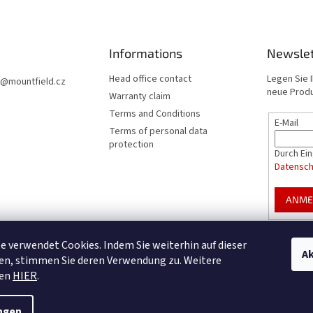
Informations
Newslet
Head office contact
Legen Sie I
@
mountfield.cz
neue Produ
Warranty claim
Terms and Conditions
E-Mail
Terms of personal data
protection
Durch Ei
Datensc
ANME
e verwendet Cookies. Indem Sie weiterhin auf dieser
Ak
ountfield Premium pools & enclosures
Konfigurator für Poolüberdachung
en, stimmen Sie deren Verwendung zu. Weitere
nen
HIER
.
ngen