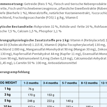
ammensetzung:
Getreide (Reis 5 %), Fleisch und tierische Nebenprodukte 
Fette, Fisch und Fischnebenerzeugnisse, pflanzliche Eiweißextrakte (Rüben
efe (Bierhefe 1 %), Mineralstoffe, natürlicher Kastanienextrakt,
Yucca schi
nchlorid, Fructooligosaccharide (FOS) 1 g/kg, Vitamin E
ytische Bestandteile:
Rohprotein 32 %, Rohöle und -fette 16 %, Rohfaser
sche 7,5 %, Calcium 1,5 %, Phosphor 1,1 %
hrungsphysiologische Zusatzstoffe pro 1 kg:
Vitamin A (Retinylacetat) 2
in D3 (Cholecalciferol) 1.215 IE, Vitamin E (Alpha-Tocopherylacetat) 130 mg,
inchlorid 2.000 mg, Mangansulfat-Monohydrat 90 mg (Mangan 30 mg), Zinkox
k 130 mg), Kupfersulfat-Pentahydrat 44 mg (Kupfer 11 mg), Eisensulfat-Mon
Eisen 90 mg), Natriumselenit 0,4 mg (Selen 0,18 mg), Calciumiodat-Anhydrat
1,45 mg), L-Carnitin 50 %: 100 mg, Antioxidationsmittel
terungsempfehlung