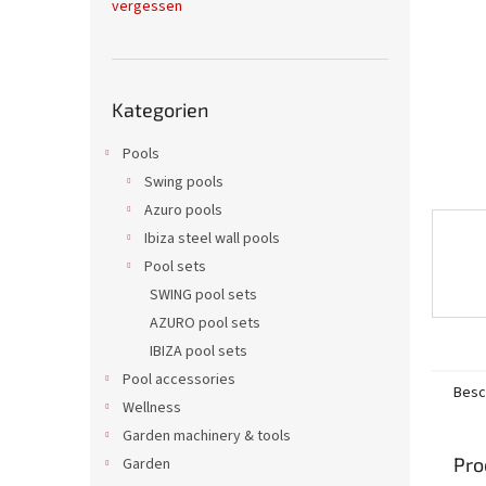
vergessen
e
Kategorien
Kategorien
überspringen
Pools
Swing pools
Azuro pools
Ibiza steel wall pools
Pool sets
SWING pool sets
AZURO pool sets
IBIZA pool sets
Pool accessories
Besc
Wellness
Garden machinery & tools
Pro
Garden