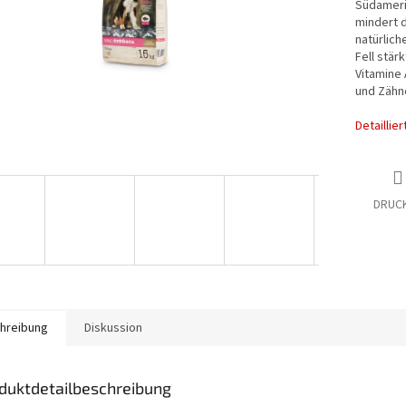
Südamerik
mindert d
natürlich
Fell stär
Vitamine 
und Zähn
Detaillie
DRUC
hreibung
Diskussion
duktdetailbeschreibung