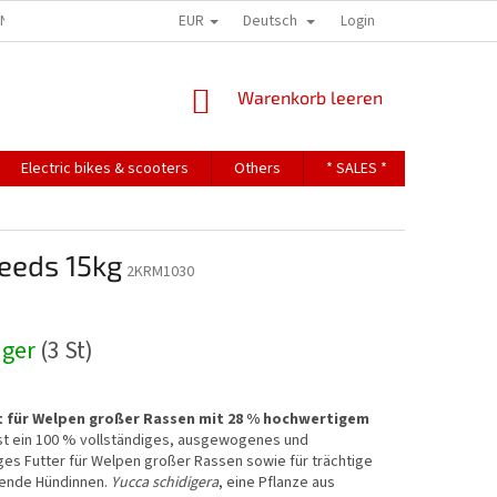
EUR
Deutsch
ONS
TERMS OF PERSONAL DATA PROTECTION
Login
WARENKORB
Warenkorb leeren
Electric bikes & scooters
Others
* SALES *
Contact
reeds 15kg
2KRM1030
ager
(3 St)
t für Welpen großer Rassen mit 28 % hochwertigem
st ein 100 % vollständiges, ausgewogenes und
ges Futter für Welpen großer Rassen sowie für trächtige
ende Hündinnen.
Yucca schidigera
, eine Pflanze aus