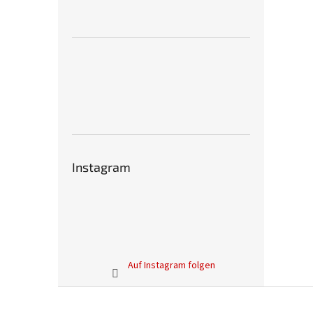
Instagram
Auf Instagram folgen
F
u