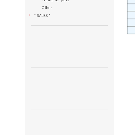
Treats for pets
Other
* SALES *