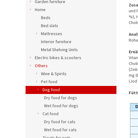
Garden furniture
Zus
Home
und 
%), H
Beds
Choli
Bed slats
Mattresses
Anal
Roha
Interior furniture
Metal Shelving Units
Ernä
Vitam
Electric bikes & scooters
Chol
Others
(Zin
Wine & Spirits
mg (
(Jod 
Pet food
Dog food
Füt
Dry food for dogs
Wet food for dogs
Cat food
Dry food for cats
Wet food for cats