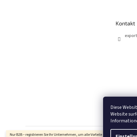
ß
z
e
Kontakt
i
l
export
e
Diese Websit
M
Website surf
Informatio
Nur B2B – registrieren Sie Ihr Unternehmen, um alle Vorteile zu nutzen (wenn Sie
Einstellu