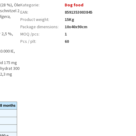
(28 %), Öle
Kategorie
:
Dog food
schnitzel 2
EAN
:
8591353003845
digera
,
Product weight
:
15Kg
Package dimensions
:
10x40x90cm
 2,5 %,
MOQ /pcs
:
1
Pcs / plt
:
60
0.000 IE,
id 175 mg
ohydrat 300
 2,3 mg