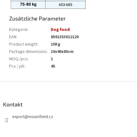
Zusätzliche Parameter
Kategorie
:
Dog food
EAN
:
8591353012120
Product weight
:
15Kg
Package dimensions
:
10x40x80cm
MOQ /pcs
:
1
Pcs / plt
:
45
F
u
ß
z
Kontakt
e
export
@
mountfield.cz
i
l
e