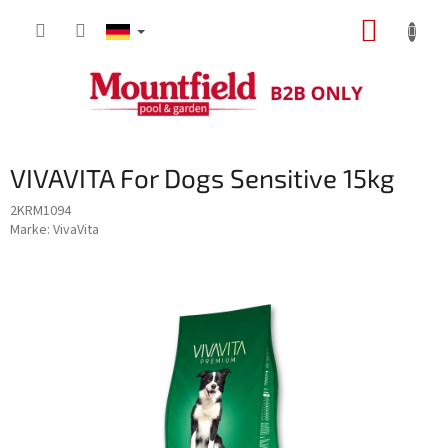
Zum
WARE
Inhalt
springen
VIVAVITA For Dogs Sensitive 15kg
2KRM1094
Marke:
VivaVita