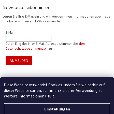
Newsletter abonnieren
Legen Sie Ihre E-Mail ein und wir werden Ihnen Informationen über neue
Produkte in unserem E-Shop zusenden.
E-Mail
Durch Eingabe Ihrer E-Mail-Adresse stimmen Sie
den
Datenschutzbestimmungen
zu
ANMELDEN
Mountfield Premium pools & enclosures
Diese Website verwendet Cookies. Indem Sie weiterhin auf
Konfigurator für Poolüberdachungen
dieser Website surfen, stimmen Sie deren Verwendung zu.
Weitere Informationen
HIER
.
Einstellungen
Erstellt von Shoptet