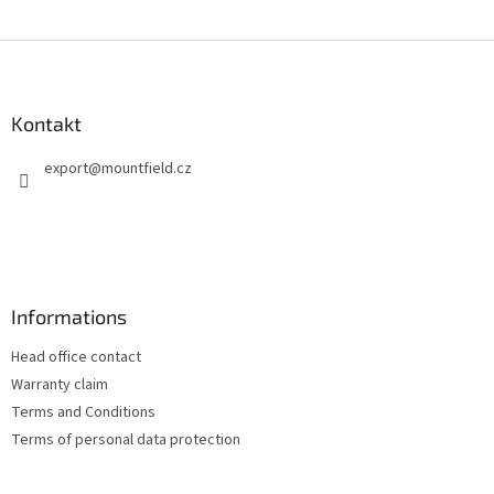
F
u
ß
z
Kontakt
e
export
@
mountfield.cz
i
l
e
Informations
Head office contact
Warranty claim
Terms and Conditions
Terms of personal data protection