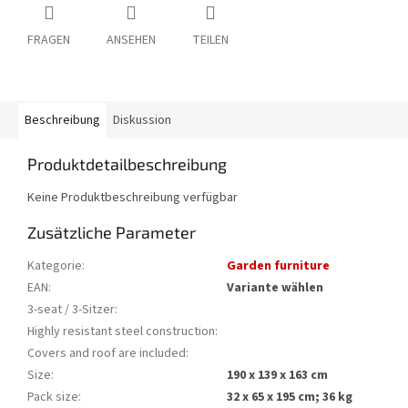
FRAGEN
ANSEHEN
TEILEN
Beschreibung
Diskussion
Produktdetailbeschreibung
Keine Produktbeschreibung verfügbar
Zusätzliche Parameter
Kategorie
:
Garden furniture
EAN
:
Variante wählen
3-seat / 3-Sitzer
:
Highly resistant steel construction
:
Covers and roof are included
:
Size
:
190 x 139 x 163 cm
Pack size
:
32 x 65 x 195 cm; 36 kg