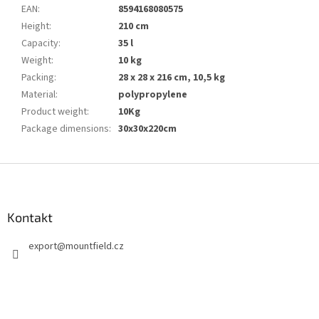
EAN
:
8594168080575
Height
:
210 cm
Capacity
:
35 l
Weight
:
10 kg
Packing
:
28 x 28 x 216 cm, 10,5 kg
Material
:
polypropylene
Product weight
:
10Kg
Package dimensions
:
30x30x220cm
F
u
ß
z
Kontakt
e
export
@
mountfield.cz
i
l
e