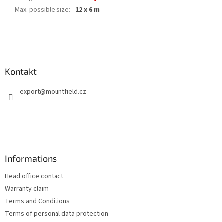
Max. possible size
:
12 x 6 m
F
u
ß
z
Kontakt
e
export
@
mountfield.cz
i
l
e
Informations
Head office contact
Warranty claim
Terms and Conditions
Terms of personal data protection