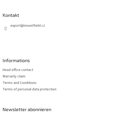
u
ß
z
Kontakt
e
export
@
mountfield.cz
i
l
e
Informations
Head office contact
Warranty claim
Terms and Conditions
Terms of personal data protection
Newsletter abonnieren