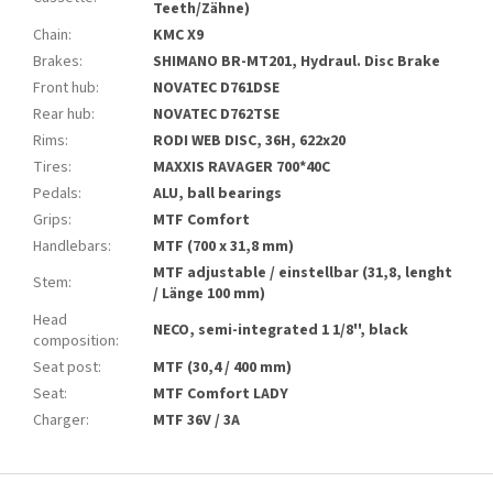
Teeth/Zähne)
Chain
:
KMC X9
Brakes
:
SHIMANO BR-MT201, Hydraul. Disc Brake
Front hub
:
NOVATEC D761DSE
Rear hub
:
NOVATEC D762TSE
Rims
:
RODI WEB DISC, 36H, 622x20
Tires
:
MAXXIS RAVAGER 700*40C
Pedals
:
ALU, ball bearings
Grips
:
MTF Comfort
Handlebars
:
MTF (700 x 31,8 mm)
MTF adjustable / einstellbar (31,8, lenght
Stem
:
/ Länge 100 mm)
Head
NECO, semi-integrated 1 1/8'', black
composition
:
Seat post
:
MTF (30,4 / 400 mm)
Seat
:
MTF Comfort LADY
Charger
:
MTF 36V / 3A
F