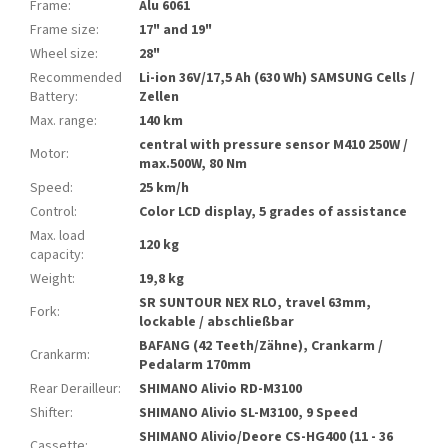
Frame
:
Alu 6061
Frame size
:
17" and 19"
Wheel size
:
28"
Recommended
Li-ion 36V/17,5 Ah (630 Wh) SAMSUNG Cells /
Battery
:
Zellen
Max. range
:
140 km
central with pressure sensor M410 250W /
Motor
:
max.500W, 80 Nm
Speed
:
25 km/h
Control
:
Color LCD display, 5 grades of assistance
Max. load
120 kg
capacity
:
Weight
:
19,8 kg
SR SUNTOUR NEX RLO, travel 63mm,
Fork
:
lockable / abschließbar
BAFANG (42 Teeth/Zähne), Crankarm /
Crankarm
:
Pedalarm 170mm
Rear Derailleur
:
SHIMANO Alivio RD-M3100
Shifter
:
SHIMANO Alivio SL-M3100, 9 Speed
SHIMANO Alivio/Deore CS-HG400 (11 - 36
Cassette
: