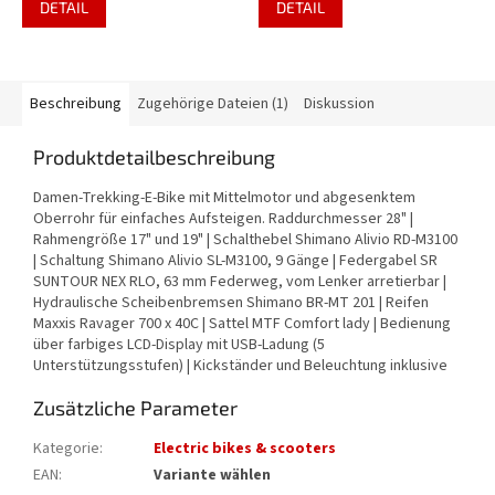
DETAIL
DETAIL
Beschreibung
Zugehörige Dateien (1)
Diskussion
Produktdetailbeschreibung
Damen-Trekking-E-Bike mit Mittelmotor und abgesenktem
Oberrohr für einfaches Aufsteigen. Raddurchmesser 28" |
Rahmengröße 17" und 19" | Schalthebel Shimano Alivio RD-M3100
| Schaltung Shimano Alivio SL-M3100, 9 Gänge | Federgabel SR
SUNTOUR NEX RLO, 63 mm Federweg, vom Lenker arretierbar |
Hydraulische Scheibenbremsen Shimano BR-MT 201 | Reifen
Maxxis Ravager 700 x 40C | Sattel MTF Comfort lady | Bedienung
über farbiges LCD-Display mit USB-Ladung (5
Unterstützungsstufen) | Kickständer und Beleuchtung inklusive
Zusätzliche Parameter
Kategorie
:
Electric bikes & scooters
EAN
:
Variante wählen