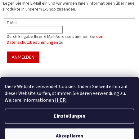
Legen Sie Ihre E-Mail ein und wir werden Ihnen Informationen über neue
Produkte in unserem E-Shop zusenden.
E-Mail
Durch Eingabe Ihrer E-Mail-Adresse stimmen Sie
den
Datenschutzbestimmungen
zu
ANMELDEN
Mountfield Premium pools & enclosures
Diese Website verwendet Cookies. Indem Sie weiterhin auf
Konfigurator für Poolüberdachungen
dieser Website surfen, stimmen Sie deren Verwendung zu.
Weitere Informationen
HIER
.
Einstellungen
Erstellt von Shoptet
Nur B2B – registrieren Sie Ihr Unternehmen, um alle Vorteile zu nutzen
Akzeptieren
Copyright 2026
Mountfield
. Alle Rechte vorbehalten.