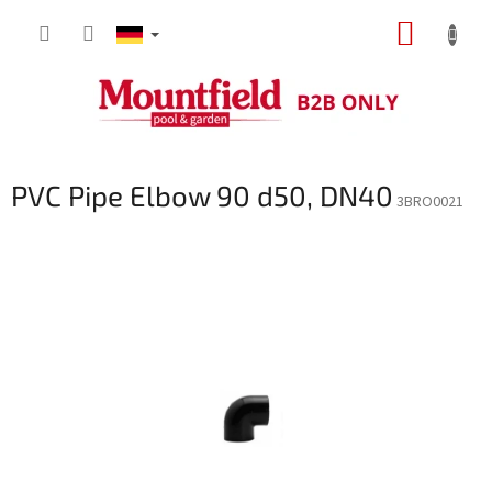
Zum
WARE
Inhalt
springen
PVC Pipe Elbow 90 d50, DN40
3BRO0021