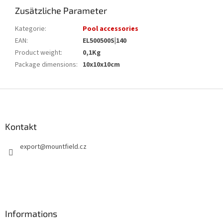
Zusätzliche Parameter
Kategorie
:
Pool accessories
EAN
:
EL500500S|140
Product weight
:
0,1Kg
Package dimensions
:
10x10x10cm
F
u
ß
z
Kontakt
e
export
@
mountfield.cz
i
l
e
Informations