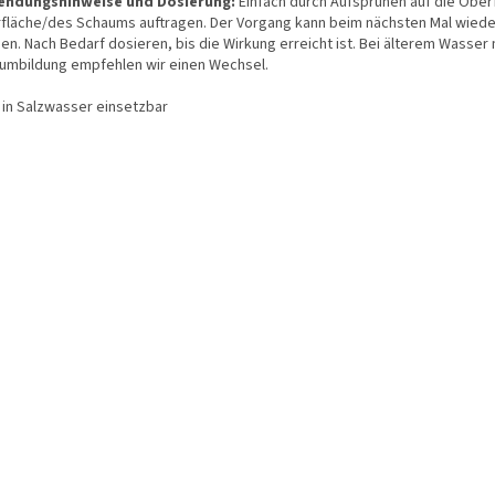
ndungshinweise und Dosierung:
Einfach durch Aufsprühen auf die Ober
fläche/des Schaums auftragen. Der Vorgang kann beim nächsten Mal wiede
en. Nach Bedarf dosieren, bis die Wirkung erreicht ist. Bei älterem Wasser 
umbildung empfehlen wir einen Wechsel.
 in Salzwasser einsetzbar