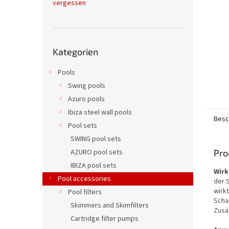
vergessen
e
Kategorien
Kategorien
überspringen
Pools
Swing pools
Azuro pools
Ibiza steel wall pools
Besc
Pool sets
SWING pool sets
Pro
AZURO pool sets
IBIZA pool sets
Wirk
Pool accessories
der 
wirk
Pool filters
Scha
Skimmers and Skimfilters
Zusä
Cartridge filter pumps