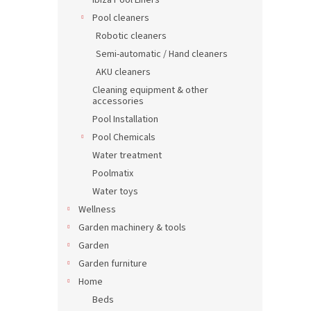
Ibiza Pool Liners
Pool cleaners
Robotic cleaners
Semi-automatic / Hand cleaners
AKU cleaners
Cleaning equipment & other
accessories
Pool Installation
Pool Chemicals
Water treatment
Poolmatix
Water toys
Wellness
Garden machinery & tools
Garden
Garden furniture
Home
Beds