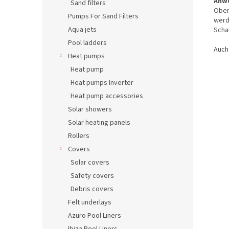
Anwe
Sand filters
Ober
Pumps For Sand Filters
werd
Aqua jets
Scha
Pool ladders
Auch
Heat pumps
Heat pump
Heat pumps Inverter
Heat pump accessories
Solar showers
Solar heating panels
Rollers
Covers
Solar covers
Safety covers
Debris covers
Felt underlays
Azuro Pool Liners