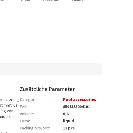
Zusätzliche Parameter
Reduzierung
Kategorie
:
Pool accessories
stimmt. Es
EAN
:
8591353004101
nung von
Volume
:
0,6 l
 anderen
Form
:
liquid
Packing pcs/box
:
12 pcs