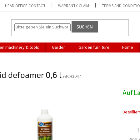
HEAD OFFICE CONTACT
WARRANTY CLAIM
TERMS AND CONDITI
SUCHEN
en machinery & tools
Garden
Garden furniture
Home
id defoamer 0,6 l
3BCH3047
Auf L
Detaillie
DRUC