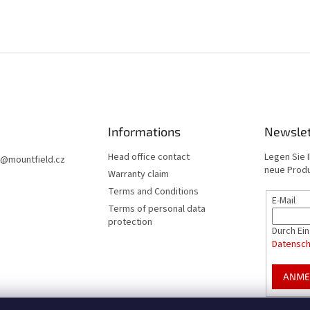
Informations
Newslet
Head office contact
Legen Sie I
@
mountfield.cz
neue Produ
Warranty claim
Terms and Conditions
E-Mail
Terms of personal data
protection
Durch Ei
Datensc
ANME