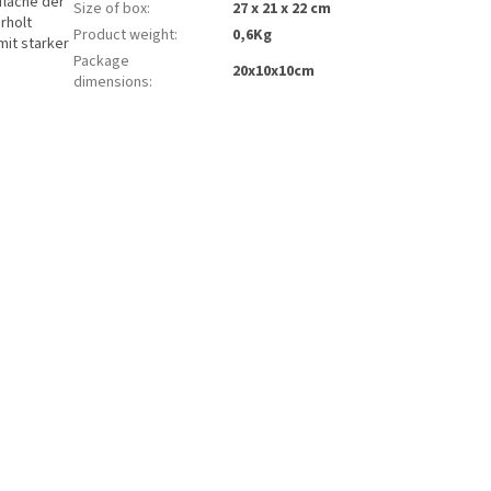
fläche der
Size of box
:
27 x 21 x 22 cm
rholt
Product weight
:
0,6Kg
mit starker
Package
20x10x10cm
dimensions
: