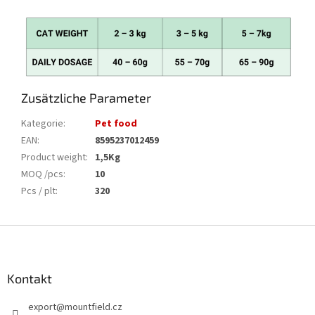
Zusätzliche Parameter
Kategorie
:
Pet food
EAN
:
8595237012459
Product weight
:
1,5Kg
MOQ /pcs
:
10
Pcs / plt
:
320
F
u
ß
z
Kontakt
e
export
@
mountfield.cz
i