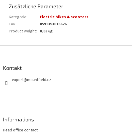
Zusätzliche Parameter
Kategorie
:
Electric bikes & scooters
EAN
:
8591353015626
Product weight
:
0,03Kg
F
u
ß
z
Kontakt
e
export
@
mountfield.cz
i
l
e
Informations
Head office contact