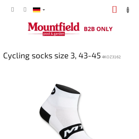
Zum
WARE
Inhalt
springen
Cycling socks size 3, 43-45
4KOZ3162