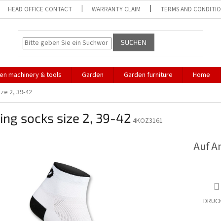
HEAD OFFICE CONTACT
WARRANTY CLAIM
TERMS AND CONDITI
SUCHEN
en machinery & tools
Garden
Garden furniture
Home
ize 2, 39-42
ing socks size 2, 39-42
4KOZ3161
Auf A
DRUC