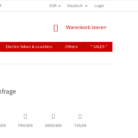
EUR
Deutsch
ONS
TERMS OF PERSONAL DATA PROTECTION
Login
WARENKORB
Warenkorb leeren
Electric bikes & scooters
Others
* SALES *
Contact
nfrage
KEN
FRAGEN
ANSEHEN
TEILEN