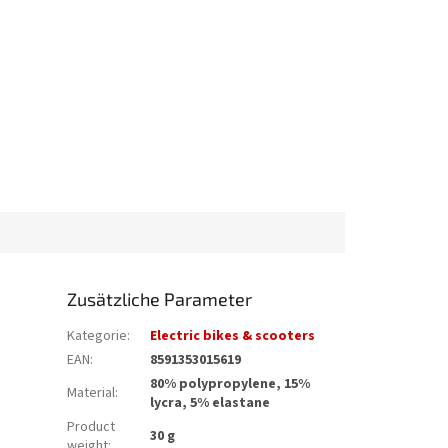
Zusätzliche Parameter
Kategorie
:
Electric bikes & scooters
EAN
:
8591353015619
80% polypropylene, 15%
Material
:
lycra, 5% elastane
Product
30 g
weight
: