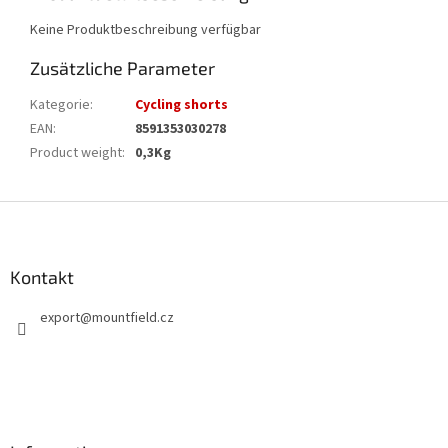
Keine Produktbeschreibung verfügbar
Zusätzliche Parameter
Kategorie
:
Cycling shorts
EAN
:
8591353030278
Product weight
:
0,3Kg
F
u
ß
z
Kontakt
e
export
@
mountfield.cz
i
l
e