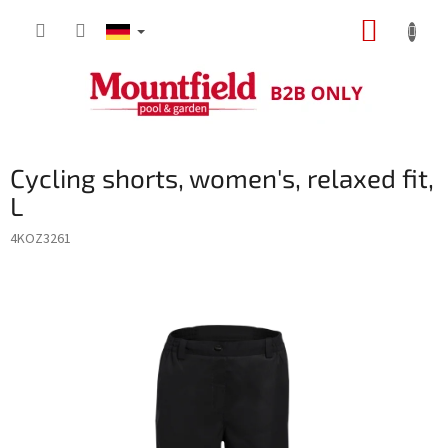
Zum
WARE
Inhalt
springen
Cycling shorts, women's, relaxed fit,
L
4KOZ3261