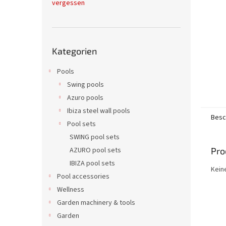
vergessen
e
Kategorien
Kategorien
überspringen
Pools
Swing pools
Azuro pools
Ibiza steel wall pools
Besc
Pool sets
SWING pool sets
Pro
AZURO pool sets
IBIZA pool sets
Kein
Pool accessories
Wellness
Garden machinery & tools
Garden