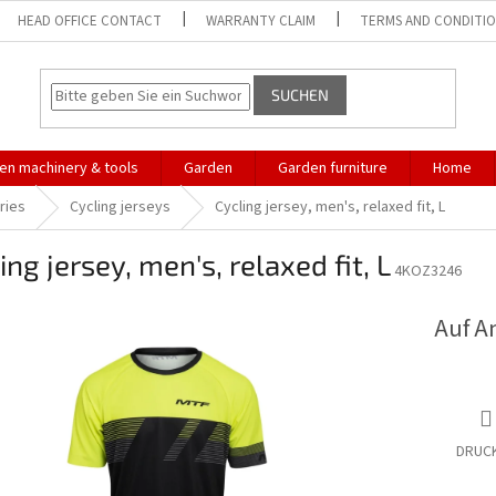
HEAD OFFICE CONTACT
WARRANTY CLAIM
TERMS AND CONDITI
SUCHEN
en machinery & tools
Garden
Garden furniture
Home
ries
Cycling jerseys
Cycling jersey, men's, relaxed fit, L
ing jersey, men's, relaxed fit, L
4KOZ3246
Auf A
DRUC