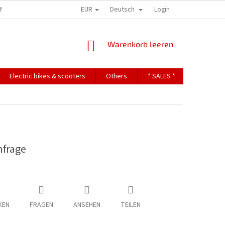
EUR
Deutsch
ONS
TERMS OF PERSONAL DATA PROTECTION
Login
WARENKORB
Warenkorb leeren
Electric bikes & scooters
Others
* SALES *
Contact
nfrage
KEN
FRAGEN
ANSEHEN
TEILEN