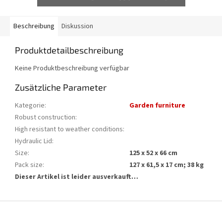
Beschreibung
Diskussion
Produktdetailbeschreibung
Keine Produktbeschreibung verfügbar
Zusätzliche Parameter
Kategorie
:
Garden furniture
Robust construction
:
High resistant to weather conditions
:
Hydraulic Lid
:
Size
:
125 x 52 x 66 cm
Pack size
:
127 x 61,5 x 17 cm; 38 kg
Dieser Artikel ist leider ausverkauft…
F
u