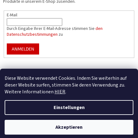
Produkte in unserem E-Shop zusenden.
E-Mail
Durch Eingabe Ihrer E-Mail-Adresse stimmen Sie
den
Datenschutzbestimmungen
zu
ANMELDEN
Mountfield Premium pools & enclosures
Diese Website verwendet Cookies. Indem Sie weiterhin auf
Konfigurator für Poolüberdachungen
dieser Website surfen, stimmen Sie deren Verwendung zu.
Weitere Informationen
HIER
.
Einstellungen
Erstellt von Shoptet
Nur B2B – registrieren Sie Ihr Unternehmen, um alle Vorteile zu nutzen
Akzeptieren
Copyright 2026
Mountfield
. Alle Rechte vorbehalten.
(wenn Sie unser Geschäftspartner werden).