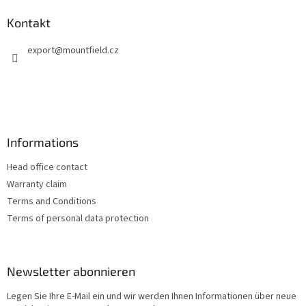
ß
z
Kontakt
e
export
@
mountfield.cz
i
l
e
Informations
Head office contact
Warranty claim
Terms and Conditions
Terms of personal data protection
Newsletter abonnieren
Legen Sie Ihre E-Mail ein und wir werden Ihnen Informationen über neue