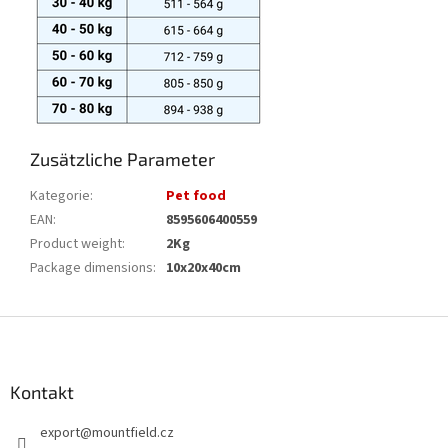
Zusätzliche Parameter
Kategorie
:
Pet food
EAN
:
8595606400559
Product weight
:
2Kg
Package dimensions
:
10x20x40cm
F
u
ß
z
Kontakt
e
export
@
mountfield.cz
i