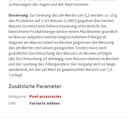
zu Reizungen der Augen und der Haut kommen.
Dosierung
: Zur Senkung des pH-Wertes um 0,2 werden ca. 15 g
des Produktes auf 1 m3 Wasser (1.000 l) gegeben (bei hartem
Wasser ist meist eine höhere Dosierung erforderlich). Die
berechnete Produktmenge wird in einem Plastikeimer gründlich
im Wasser aufgelöst und bei eingeschaltetem Filtergerät
langsam am Wasserzulauf ins Becken gegossen. Die Messung
des pH-Wertes (mit einem geeigneten Tester) muss nach
gründlicher Durchmischung des Wassers im Becken erfolgen
(die Durchmischung ist abhängig vom Wasservolumen im Becken
und der Leistung des Filtergerätes). Der Vorgang wird so lange
wiederholt, bis der pH-Wert im gewünschten Bereich von 7,0 -
7,4 liegt.
Zusätzliche Parameter
Kategorie
:
Pool accessories
EAN
:
Variante wählen
F
u