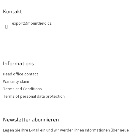
ß
z
Kontakt
e
export
@
mountfield.cz
i
l
e
Informations
Head office contact
Warranty claim
Terms and Conditions
Terms of personal data protection
Newsletter abonnieren
Legen Sie Ihre E-Mail ein und wir werden Ihnen Informationen über neue