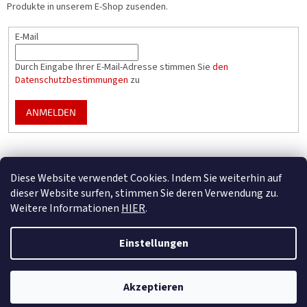
Produkte in unserem E-Shop zusenden.
E-Mail
Durch Eingabe Ihrer E-Mail-Adresse stimmen Sie
den
Datenschutzbestimmungen
zu
ANMELDEN
Mountfield Premium pools & enclosures
Diese Website verwendet Cookies. Indem Sie weiterhin auf
Konfigurator für Poolüberdachungen
dieser Website surfen, stimmen Sie deren Verwendung zu.
Weitere Informationen
HIER
.
Einstellungen
Erstellt von Shoptet
Nur B2B – registrieren Sie Ihr Unternehmen, um alle Vorteile zu nutzen
Akzeptieren
Copyright 2026
Mountfield
. Alle Rechte vorbehalten.
(wenn Sie unser Geschäftspartner werden).