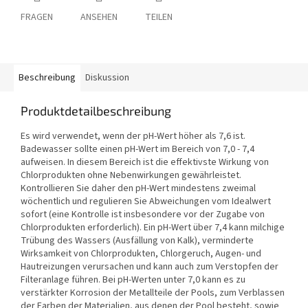
FRAGEN
ANSEHEN
TEILEN
Beschreibung
Diskussion
Produktdetailbeschreibung
Es wird verwendet, wenn der pH-Wert höher als 7,6 ist.
Badewasser sollte einen pH-Wert im Bereich von 7,0 - 7,4
aufweisen. In diesem Bereich ist die effektivste Wirkung von
Chlorprodukten ohne Nebenwirkungen gewährleistet.
Kontrollieren Sie daher den pH-Wert mindestens zweimal
wöchentlich und regulieren Sie Abweichungen vom Idealwert
sofort (eine Kontrolle ist insbesondere vor der Zugabe von
Chlorprodukten erforderlich). Ein pH-Wert über 7,4 kann milchige
Trübung des Wassers (Ausfällung von Kalk), verminderte
Wirksamkeit von Chlorprodukten, Chlorgeruch, Augen- und
Hautreizungen verursachen und kann auch zum Verstopfen der
Filteranlage führen. Bei pH-Werten unter 7,0 kann es zu
verstärkter Korrosion der Metallteile der Pools, zum Verblassen
der Farben der Materialien, aus denen der Pool besteht, sowie