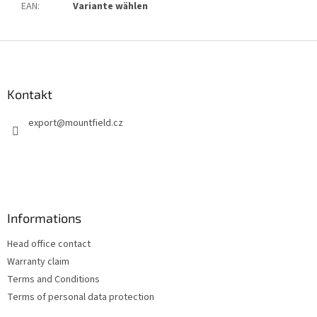
EAN
:
Variante wählen
F
u
ß
z
Kontakt
e
export
@
mountfield.cz
i
l
e
Informations
Head office contact
Warranty claim
Terms and Conditions
Terms of personal data protection