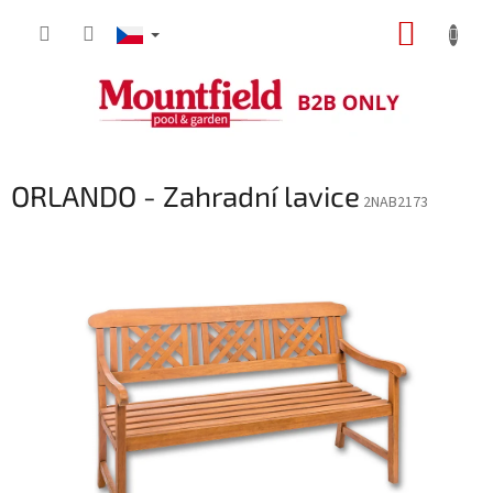
Přejít
NÁKUP
na
obsah
KOŠÍK
ORLANDO - Zahradní lavice
2NAB2173