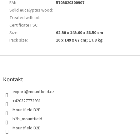
EAN
:
5705820300907
Solid eucalyptus wood
:
Treated with oil
:
Certificate FSC
:
Size
:
62.50 x 145.60 x 86.50 cm
Pack size
:
10 x 149 x 67 cm; 17.8 kg
Z
á
p
a
Kontakt
t
export
@
mountfield.cz
í
+420327772931
Mountfield B2B
b2b_mountfield
Mountfield B2B