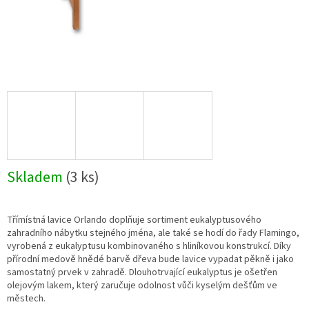
Skladem
(3 ks)
Třímístná lavice Orlando doplňuje sortiment eukalyptusového
zahradního nábytku stejného jména, ale také se hodí do řady Flamingo,
vyrobená z eukalyptusu kombinovaného s hliníkovou konstrukcí. Díky
přírodní medově hnědé barvě dřeva bude lavice vypadat pěkně i jako
samostatný prvek v zahradě. Dlouhotrvající eukalyptus je ošetřen
olejovým lakem, který zaručuje odolnost vůči kyselým dešťům ve
městech.