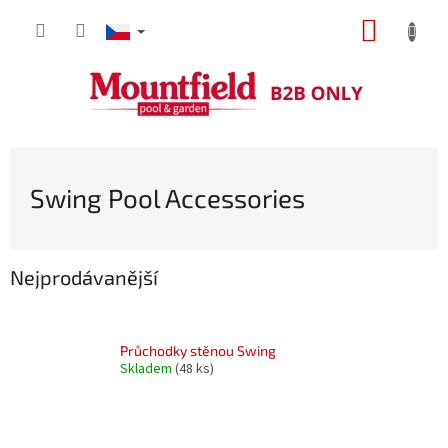
Přejít
NÁKUP
na
obsah
KOŠÍK
Swing Pool Accessories
Nejprodávanější
Průchodky stěnou Swing
Skladem
(48 ks)