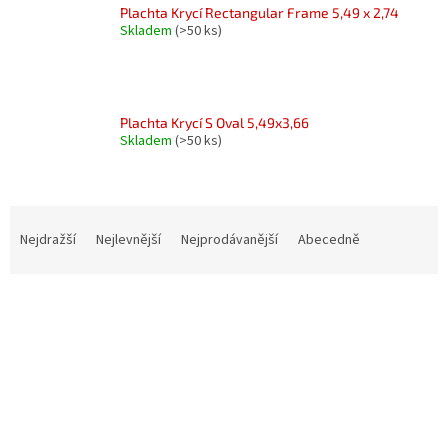
Plachta Krycí Rectangular Frame 5,49 x 2,74
Skladem
(>50 ks)
Plachta Krycí S Oval 5,49x3,66
Skladem
(>50 ks)
Ř
a
Nejdražší
Nejlevnější
Nejprodávanější
Abecedně
z
e
V
n
ý
í
p
p
i
r
s
o
p
d
r
u