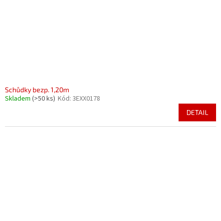
o
k
d
t
u
ů
k
t
ů
Schůdky bezp. 1,20m
Skladem
(>50 ks)
Kód:
3EXX0178
DETAIL