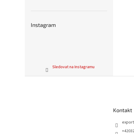
Instagram
Sledovat na Instagramu
Z
á
p
a
t
Kontakt
í
export
+4203