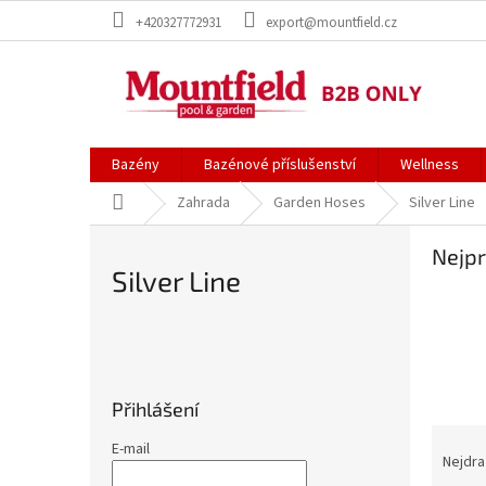
Přejít
+420327772931
export@mountfield.cz
na
obsah
Bazény
Bazénové příslušenství
Wellness
Domů
Zahrada
Garden Hoses
Silver Line
Nejpr
Silver Line
P
o
s
Přihlášení
t
Ř
r
E-mail
a
Nejdra
a
z