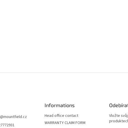
Informations
Odebíra
Head office contact
Vložte svů
@
mountfield.cz
produktech
WARRANTY CLAIM FORM
27772931