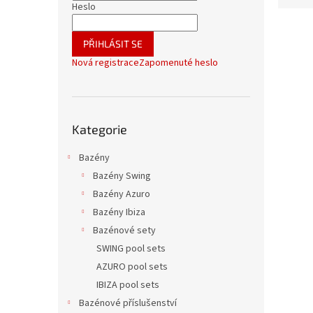
n
Heslo
e
n
V
n
í
ý
í
PŘIHLÁSIT SE
p
p
p
Nová registrace
Zapomenuté heslo
a
i
r
n
s
o
e
p
d
l
Přeskočit
r
u
Kategorie
kategorie
o
k
d
t
Bazény
u
ů
Bazény Swing
k
Bazény Azuro
t
ů
Bazény Ibiza
Bazénové sety
SWING pool sets
AZURO pool sets
IBIZA pool sets
Bazénové příslušenství