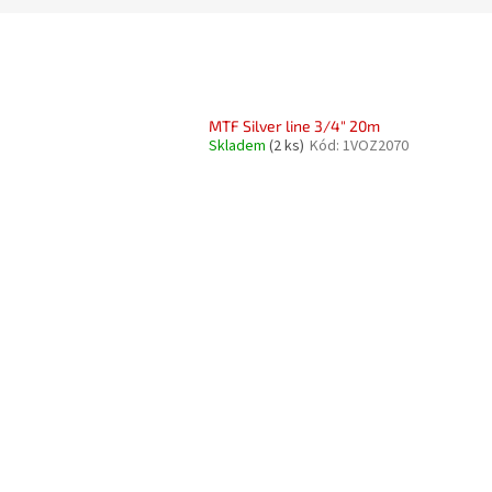
MTF Silver line 3/4" 20m
Skladem
(2 ks)
Kód:
1VOZ2070
O
v
l
á
d
a
c
í
p
r
v
k