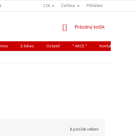
CZK
Čeština
NDITIONS
TERMS OF PERSONAL DATA PROTECTION
Přihlášení
NÁKUPNÍ
Prázdný košík
KOŠÍK
omov
E-bikes
Ostatní
* AKCE *
Kontakty
1
položek celkem