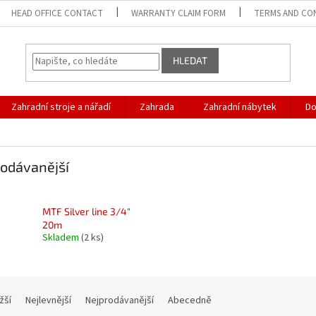
HEAD OFFICE CONTACT
WARRANTY CLAIM FORM
TERMS AND CO
HLEDAT
Zahradní stroje a nářadí
Zahrada
Zahradní nábytek
D
odávanější
MTF Silver line 3/4"
20m
Skladem
(2 ks)
žší
Nejlevnější
Nejprodávanější
Abecedně