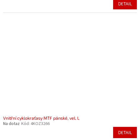
DETAIL
Vnitřní cyklokraťasy MTF pánské, vel. L
Na dotaz
Kód:
4KOZ3266
DETAIL