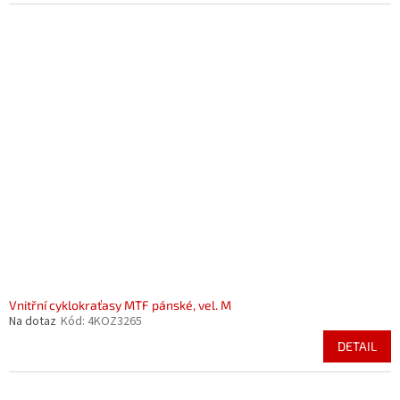
Vnitřní cyklokraťasy MTF pánské, vel. M
Na dotaz
Kód:
4KOZ3265
DETAIL