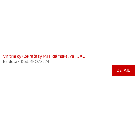
o
k
d
t
u
ů
k
t
ů
Vnitřní cyklokraťasy MTF dámské, vel. 3XL
Na dotaz
Kód:
4KOZ3274
DETAIL