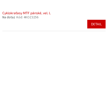
Cyklokraťasy MTF pánské, vel. L
Na dotaz
Kód:
4KOZ3256
DETAIL