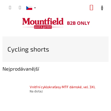
Přejít
NÁKUP
na
obsah
KOŠÍK
Cycling shorts
Nejprodávanější
Vnitřní cyklokraťasy MTF dámské, vel. 3XL
Na dotaz