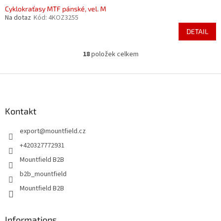
Cyklokraťasy MTF pánské, vel. M
Na dotaz
Kód:
4KOZ3255
DETAIL
18
položek celkem
O
v
l
Z
á
á
d
p
a
a
Kontakt
c
t
í
export
@
mountfield.cz
í
p
r
+420327772931
v
Mountfield B2B
k
y
b2b_mountfield
v
Mountfield B2B
ý
p
i
s
Informations