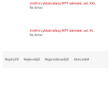
Vnitřní cyklokraťasy MTF dámské, vel. XXL
Na dotaz
Vnitřní cyklokraťasy MTF dámské, vel. XL
Na dotaz
Ř
a
Nejdražší
Nejlevnější
Nejprodávanější
Abecedně
z
e
V
n
ý
í
p
p
i
r
s
o
p
d
r
u