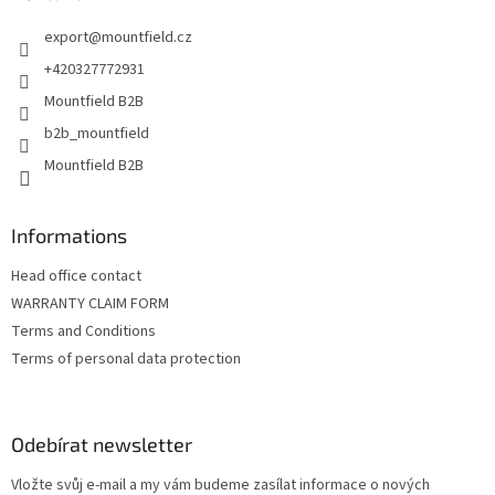
c
t
í
export
@
mountfield.cz
í
p
r
+420327772931
v
Mountfield B2B
k
y
b2b_mountfield
v
Mountfield B2B
ý
p
i
s
Informations
u
Head office contact
WARRANTY CLAIM FORM
Terms and Conditions
Terms of personal data protection
Odebírat newsletter
Vložte svůj e-mail a my vám budeme zasílat informace o nových