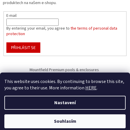
produktech na našem e-shopu.
E-mail
By entering your email, you agree to
the terms of personal data
protection
PŘIHLÁSIT SE
Mountfield Premium pools & enclosures
Pool enclosure configurator
This website uses cookies. By continuing to browse this site,
you agree to their use. More information
HERE
.
Nastavení
Vytvořil Shoptet
B2B Only - register your company to receive full benefits (of becoming
Souhlasím
Copyright 2026
Mountfield
. Všechna práva vyhrazena.
our business partner)