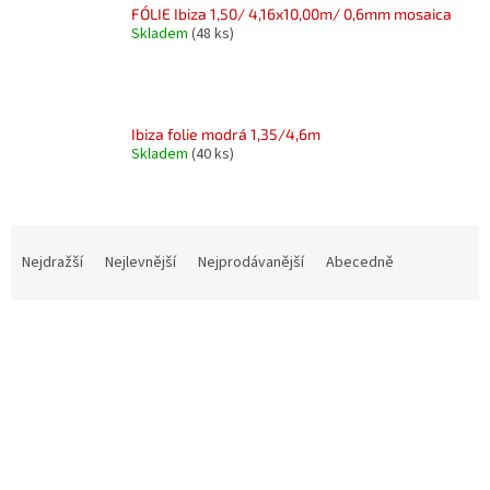
FÓLIE Ibiza 1,50/ 4,16x10,00m/ 0,6mm mosaica
Skladem
(48 ks)
Ibiza folie modrá 1,35/4,6m
Skladem
(40 ks)
Ř
a
Nejdražší
Nejlevnější
Nejprodávanější
Abecedně
z
e
V
n
ý
í
p
p
i
r
s
o
p
d
r
u