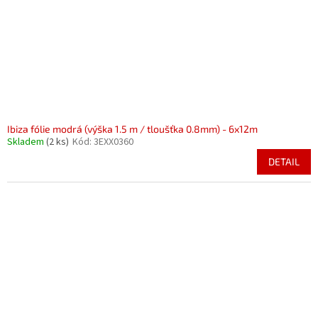
o
k
d
t
u
ů
k
t
ů
Ibiza fólie modrá (výška 1.5 m / tloušťka 0.8mm) - 6x12m
Skladem
(2 ks)
Kód:
3EXX0360
DETAIL