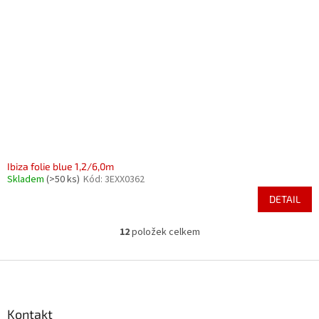
Ibiza folie blue 1,2/6,0m
Skladem
(>50 ks)
Kód:
3EXX0362
DETAIL
12
položek celkem
O
v
l
Z
á
á
d
p
a
a
Kontakt