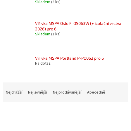
Skladem
(3 ks)
Vířivka MSPA Oslo F-OS063W (+ izolační vrstva
2026) pro 6
Skladem
(1 ks)
Vířivka MSPA Portland P-PO063 pro 6
Na dotaz
Ř
a
Nejdražší
Nejlevnější
Nejprodávanější
Abecedně
z
e
V
n
ý
í
p
p
i
r