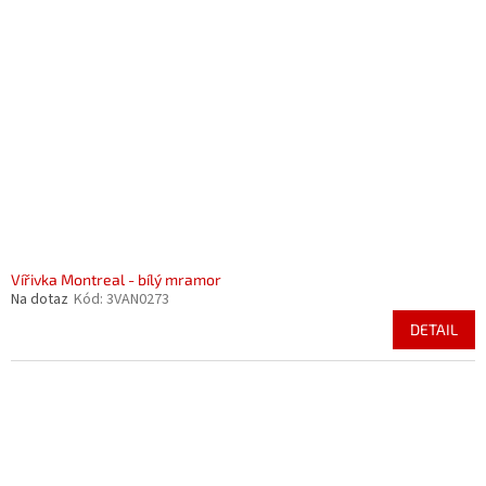
s
o
p
d
r
u
o
k
d
t
u
ů
k
t
ů
Vířivka Montreal - bílý mramor
Na dotaz
Kód:
3VAN0273
DETAIL