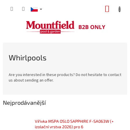
Přejít
NÁKUP
na
obsah
KOŠÍK
Whirlpools
Are you interested in these products? Do not hesitate to contact
us about sending an offer.
Nejprodávanější
Vířivka MSPA OSLO SAPPHIRE F-SA063W (+
izolační vrstva 2026) pro 6