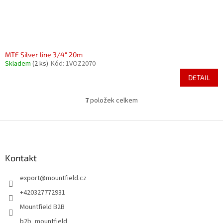
MTF Silver line 3/4" 20m
Skladem
(2 ks)
Kód:
1VOZ2070
DETAIL
7
položek celkem
O
v
l
Z
á
á
d
p
a
a
Kontakt
c
t
í
export
@
mountfield.cz
í
p
r
+420327772931
v
Mountfield B2B
k
y
b2b_mountfield