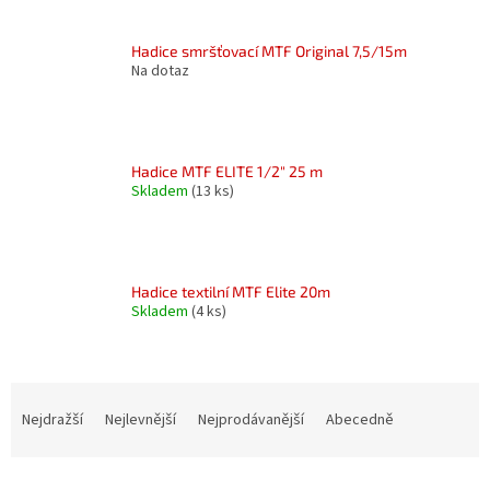
Hadice smršťovací MTF Original 7,5/15m
Na dotaz
Hadice MTF ELITE 1/2" 25 m
Skladem
(13 ks)
Hadice textilní MTF Elite 20m
Skladem
(4 ks)
Ř
a
Nejdražší
Nejlevnější
Nejprodávanější
Abecedně
z
e
V