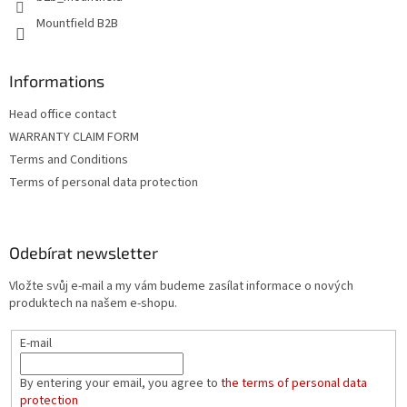
v
Mountfield B2B
ý
p
i
s
Informations
u
Head office contact
WARRANTY CLAIM FORM
Terms and Conditions
Terms of personal data protection
Odebírat newsletter
Vložte svůj e-mail a my vám budeme zasílat informace o nových
produktech na našem e-shopu.
E-mail
By entering your email, you agree to
the terms of personal data
protection