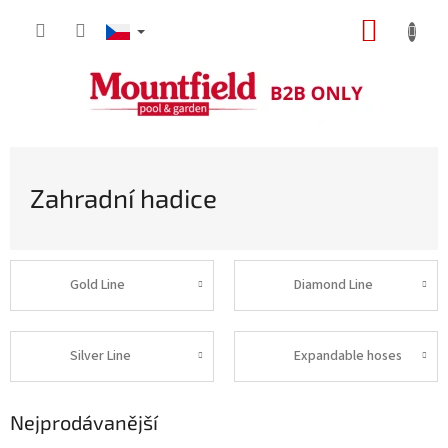
Přejít
NÁKUP
na
obsah
KOŠÍK
Zahradní hadice
Gold Line
Diamond Line
Silver Line
Expandable hoses
Nejprodávanější