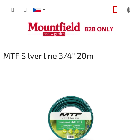
Přejít
NÁKUP
na
obsah
KOŠÍK
MTF Silver line 3/4" 20m