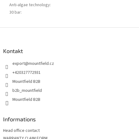
Anti-algae technology
:
30 bar
:
Z
á
p
a
Kontakt
t
export
@
mountfield.cz
í
+420327772931
Mountfield B2B
b2b_mountfield
Mountfield B2B
Informations
Head office contact
WARRANTY CLAIM FORM