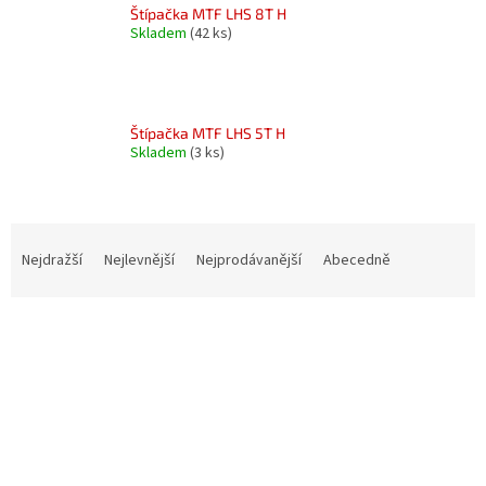
Štípačka MTF LHS 8T H
Skladem
(42 ks)
Štípačka MTF LHS 5T H
Skladem
(3 ks)
Ř
a
Nejdražší
Nejlevnější
Nejprodávanější
Abecedně
z
e
V
n
ý
í
p
p
i
r
s
o
p
d
r
u