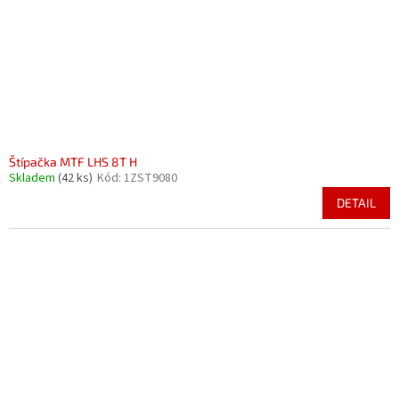
o
k
d
t
u
ů
k
t
ů
Štípačka MTF LHS 8T H
Skladem
(42 ks)
Kód:
1ZST9080
DETAIL