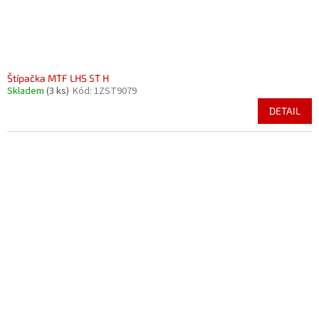
Štípačka MTF LHS 5T H
Skladem
(3 ks)
Kód:
1ZST9079
DETAIL