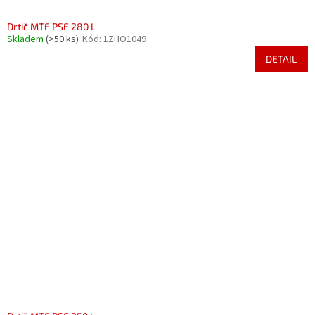
Drtič MTF PSE 280 L
Skladem
(>50 ks)
Kód:
1ZHO1049
DETAIL