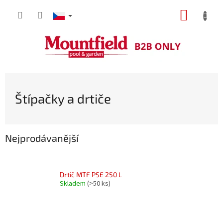
Přejít
NÁKUP
na
obsah
KOŠÍK
Štípačky a drtiče
Nejprodávanější
Drtič MTF PSE 250 L
Skladem
(>50 ks)