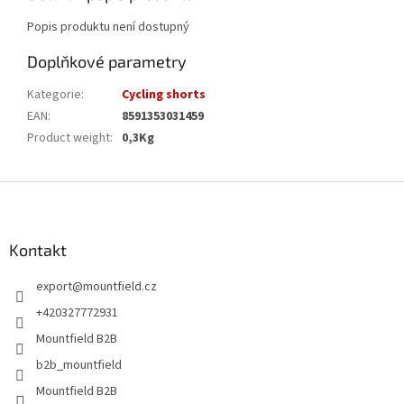
Popis produktu není dostupný
Doplňkové parametry
Kategorie
:
Cycling shorts
EAN
:
8591353031459
Product weight
:
0,3Kg
Z
á
p
a
Kontakt
t
export
@
mountfield.cz
í
+420327772931
Mountfield B2B
b2b_mountfield
Mountfield B2B