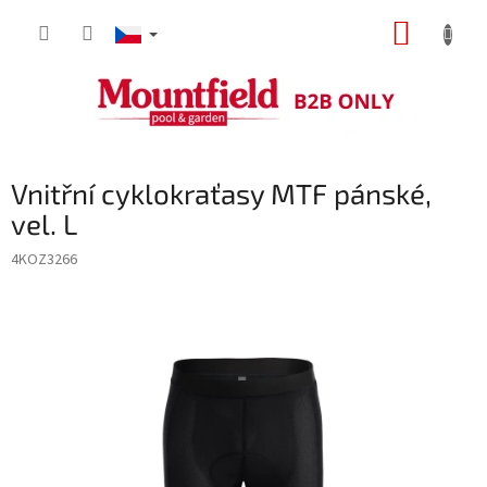
Přejít
NÁKUP
na
obsah
KOŠÍK
Vnitřní cyklokraťasy MTF pánské,
vel. L
4KOZ3266