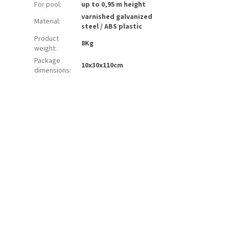
For pool
:
up to 0,95 m height
varnished galvanized
Material
:
steel / ABS plastic
Product
8Kg
weight
:
Package
10x30x110cm
dimensions
: