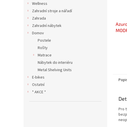
Wellness
Zahradní stroje a nářadí
Zahrada
Azuro
Zahradní nábytek
MODR
Domov
ose
Postele
Rošty
Matrace
Nábytek do interiéru
Metal Shelving Units
E-bikes
Popi
Ostatní
* AKCE *
Det
Pro 
bezp
neop