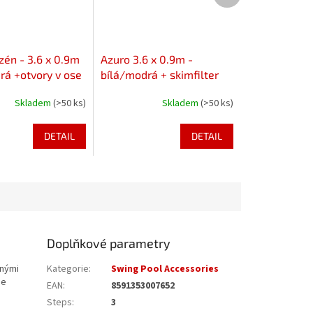
zén - 3.6 x 0.9m
Azuro 3.6 x 0.9m -
rá +otvory v ose
bílá/modrá + skimfilter
2000
Skladem
(>50 ks)
Skladem
(>50 ks)
DETAIL
DETAIL
Doplňkové parametry
enými
Kategorie
:
Swing Pool Accessories
je
EAN
:
8591353007652
Steps
:
3