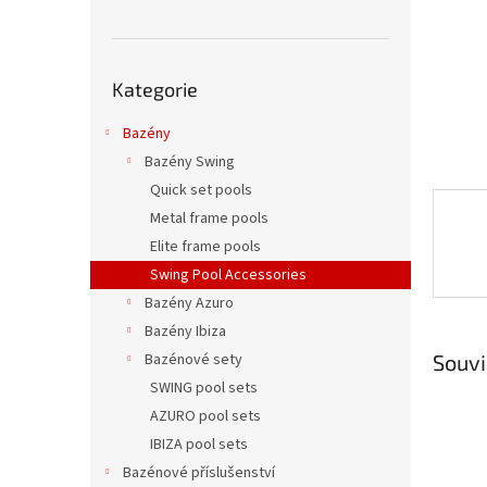
n
e
l
Přeskočit
Kategorie
kategorie
Bazény
Bazény Swing
Quick set pools
Metal frame pools
Elite frame pools
Swing Pool Accessories
Bazény Azuro
Bazény Ibiza
Souvi
Bazénové sety
SWING pool sets
AZURO pool sets
IBIZA pool sets
Bazénové příslušenství