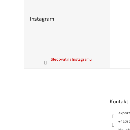
Instagram
Sledovat na Instagramu
Z
á
p
a
t
Kontakt
í
export
+4203