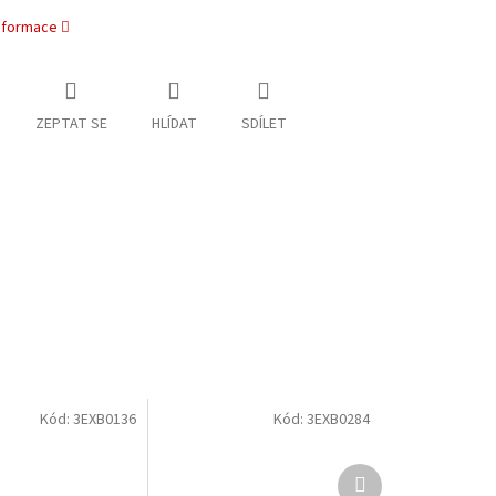
informace
ZEPTAT SE
HLÍDAT
SDÍLET
Kód:
3EXB0136
Kód:
3EXB0284
Další
produkt