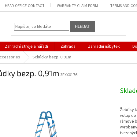
HEAD OFFICE CONTACT
WARRANTY CLAIM FORM
TERMS AND CO
HLEDAT
Zahradní stroje a nářadí
Zahrada
Zahradní nábytek
D
Accessories
Schůdky bezp. 0,91m
ůdky bezp. 0,91m
3EXX0176
Skla
Žebříky 
vstup do
rámové b
vyrobeny 
tvrzenýc