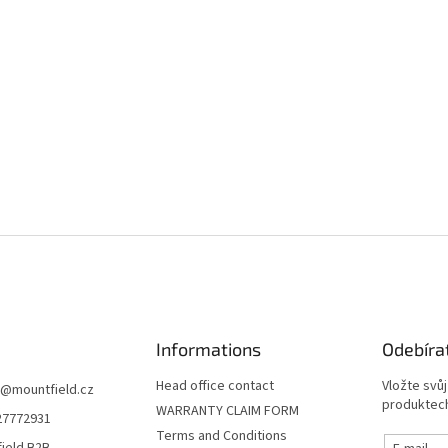
Informations
Odebíra
Head office contact
Vložte svů
@
mountfield.cz
produktech
WARRANTY CLAIM FORM
27772931
Terms and Conditions