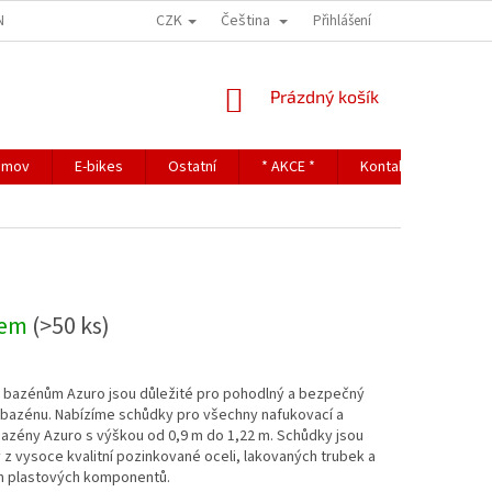
CZK
Čeština
NDITIONS
TERMS OF PERSONAL DATA PROTECTION
Přihlášení
NÁKUPNÍ
Prázdný košík
KOŠÍK
omov
E-bikes
Ostatní
* AKCE *
Kontakty
dem
(>50 ks)
k bazénům Azuro jsou důležité pro pohodlný a bezpečný
 bazénu. Nabízíme schůdky pro všechny nafukovací a
azény Azuro s výškou od 0,9 m do 1,22 m. Schůdky jsou
z vysoce kvalitní pozinkované oceli, lakovaných trubek a
h plastových komponentů.