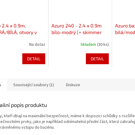
 2.4 x 0.9m,
Azuro 240 - 2.4 x 0.9m
Azuro ba
Á/BÍLÁ, otvory v
bílo-modrý (+ skimmer
bílá/mod
2000, bez děr)
Na dotaz
Skladem
(30 ks)
DETAIL
DETAIL
s
Související soubory (1)
Diskuze
ailní popis produktu
ty, kteří dbají na maximální bezpečnost, máme k dispozici schůdky s rozšíř
ečnostními prvky, jako je například odnímatelná přední část, která zabraňu
rávněnému vstupu do bazénu.