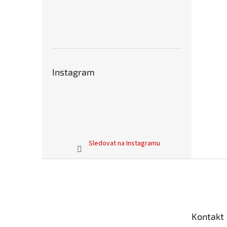
Instagram
Sledovat na Instagramu
Z
á
p
a
t
Kontakt
í