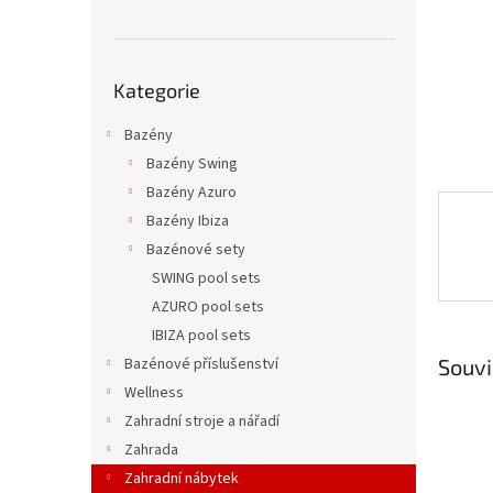
n
e
l
Přeskočit
Kategorie
kategorie
Bazény
Bazény Swing
Bazény Azuro
Bazény Ibiza
Bazénové sety
SWING pool sets
AZURO pool sets
IBIZA pool sets
Souvi
Bazénové příslušenství
Wellness
Zahradní stroje a nářadí
Zahrada
Zahradní nábytek