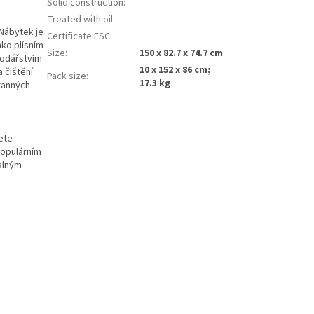
Solid construction
:
Treated with oil
:
Nábytek je
Certificate FSC
:
ako plísním
Size
:
150 x 82.7 x 74.7 cm
podářstvím
10 x 152 x 86 cm;
 čištění
Pack size
:
17.3 kg
ranných
ete
Populárním
slným