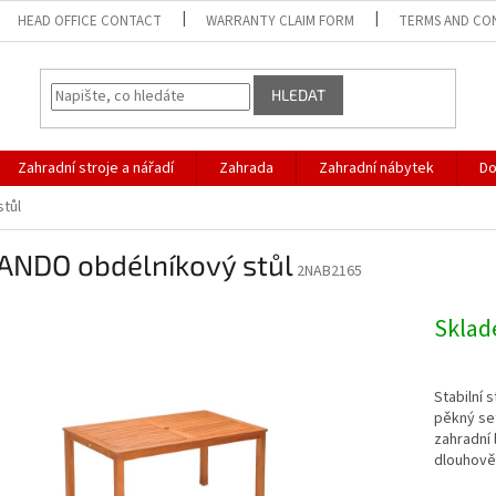
HEAD OFFICE CONTACT
WARRANTY CLAIM FORM
TERMS AND CO
HLEDAT
Zahradní stroje a nářadí
Zahrada
Zahradní nábytek
D
tůl
ANDO obdélníkový stůl
2NAB2165
Skla
Stabilní 
pěkný se
zahradní 
dlouhověk