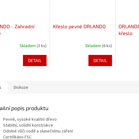
NDO - Zahradní
Křeslo pevné ORLANDO
ORLANDO 
e
křeslo
Skladem
(3 ks)
Skladem
(6 ks)
DETAIL
DETAIL
s
Diskuze
ailní popis produktu
Pevné, vysoké kvalitní dřevo
Stabilní, solidní konstrukce
Odolné vůči vodě a slunečnímu záření
Certifikáno FSC