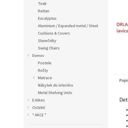
Teak
Rattan
Eucalyptus
ORLA
Aluminium / Expanded metal / Steel
lavic
Cushions & Covers
Slunečníky
Swing Chairs
Domov
Postele
Rošty
Matrace
Popi
Nábytek do interiéru
Metal Shelving Units
Det
E-bikes
Ostatní
* AKCE *