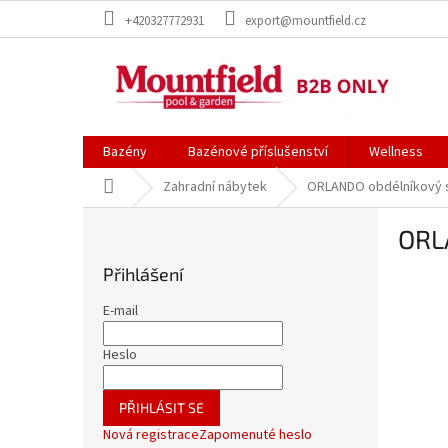
Přejít
+420327772931
export@mountfield.cz
na
obsah
Bazény
Bazénové příslušenství
Wellness
Domů
Zahradní nábytek
ORLANDO obdélníkový s
P
ORL
o
s
Přihlášení
t
r
E-mail
a
n
Heslo
n
í
PŘIHLÁSIT SE
p
Nová registrace
Zapomenuté heslo
a