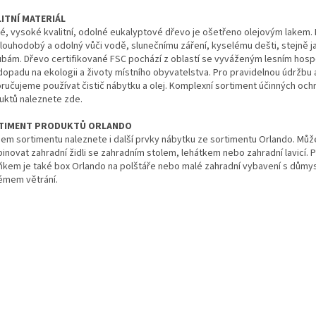
ITNÍ MATERIÁL
é, vysoké kvalitní, odolné eukalyptové dřevo je ošetřeno olejovým lakem. 
dlouhodobý a odolný vůči vodě, slunečnímu záření, kyselému dešti, stejně j
ubám. Dřevo certifikované FSC pochází z oblastí se vyváženým lesním hos
dopadu na ekologii a životy místního obyvatelstva. Pro pravidelnou údržbu a
ručujeme používat čistič nábytku a olej. Komplexní sortiment účinných och
uktů naleznete zde.
TIMENT PRODUKTŮ ORLANDO
šem sortimentu naleznete i další prvky nábytku ze sortimentu Orlando. Můž
inovat zahradní židli se zahradním stolem, lehátkem nebo zahradní lavicí. 
ňkem je také box Orlando na polštáře nebo malé zahradní vybavení s důmy
émem větrání.