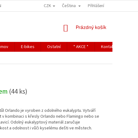
CZK
Čeština
NDITIONS
TERMS OF PERSONAL DATA PROTECTION
Přihlášení
NÁKUPNÍ
Prázdný košík
KOŠÍK
omov
E-bikes
Ostatní
* AKCE *
Kontakty
dem
(44 ks)
stůl Orlando je vyroben z odolného eukalyptu. Vytváří
t v kombinaci s křesly Orlando nebo Flamingo nebo se
lavicí. Odolný eukalyptový materiál zaručuje
ost a odolnost i vůči kyselému dešti ve městech.