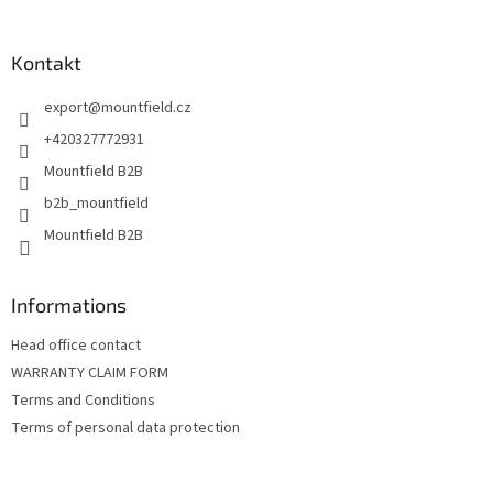
á
p
a
Kontakt
t
export
@
mountfield.cz
í
+420327772931
Mountfield B2B
b2b_mountfield
Mountfield B2B
Informations
Head office contact
WARRANTY CLAIM FORM
Terms and Conditions
Terms of personal data protection