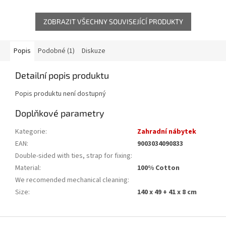
ZOBRAZIT VŠECHNY SOUVISEJÍCÍ PRODUKTY
Popis
Podobné (1)
Diskuze
Detailní popis produktu
Popis produktu není dostupný
Doplňkové parametry
Kategorie
:
Zahradní nábytek
EAN
:
9003034090833
Double-sided with ties, strap for fixing
:
Material
:
100% Cotton
We recomended mechanical cleaning
:
Size
:
140 x 49 + 41 x 8 cm
Z