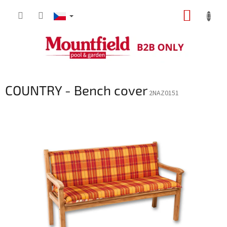
Přejít
NÁKUP
na
obsah
KOŠÍK
COUNTRY - Bench cover
2NAZ0151