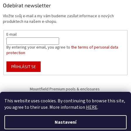
Odebírat newsletter
Vložte svůj e-mail a my vám budeme zasílat informace o nových
produktech na našem e-shopu.
E-mail
By entering your email, you agree to
the terms of personal data
protection
PŘIHLÁSIT SE
Mountfield Premium pools & enclosures
Pool enclosure configurator
This website uses cookies. By continuing to browse this site,
you agree to their use. More information
HERE
.
Nastavení
Vytvořil Shoptet