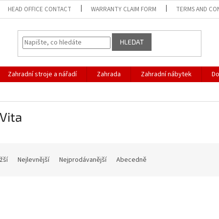
HEAD OFFICE CONTACT
WARRANTY CLAIM FORM
TERMS AND CO
HLEDAT
Zahradní stroje a nářadí
Zahrada
Zahradní nábytek
D
Vita
žší
Nejlevnější
Nejprodávanější
Abecedně