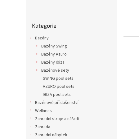
i
r
n
s
o
e
p
d
l
Přeskočit
r
u
Kategorie
kategorie
o
k
d
t
Bazény
u
ů
Bazény Swing
k
Bazény Azuro
t
Bazény Ibiza
ů
Bazénové sety
SWING pool sets
AZURO pool sets
IBIZA pool sets
Bazénové příslušenství
Wellness
Zahradní stroje a nářadí
Zahrada
Zahradní nábytek