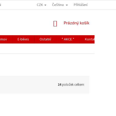
CZK
Čeština
NDITIONS
TERMS OF PERSONAL DATA PROTECTION
Přihlášení
NÁKUPNÍ
Prázdný košík
KOŠÍK
omov
E-bikes
Ostatní
* AKCE *
Kontakty
24
položek celkem