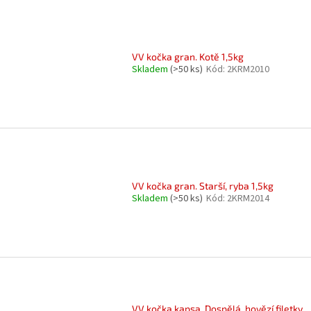
VV kočka gran. Kotě 1,5kg
Skladem
(>50 ks)
Kód:
2KRM2010
VV kočka gran. Starší, ryba 1,5kg
Skladem
(>50 ks)
Kód:
2KRM2014
VV kočka kapsa, Dospělá, hovězí filetky