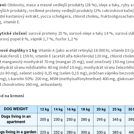
ení:
Obiloviny, maso a masné vedlejší produkty (28 %), oleje a tuky, ryby a
ejších produkty, rostlinné proteiny vedlejší produkty (2% cukrovková kaše)
dní kastanový extrakt, yucca schidigera, chlorid cholinu, fruktooligosachari
g, vitamín E.
ytické složení
: surové proteiny 25 %, surové oleje a tuky 14 %, surová vlá
urový popel 8 %, vápník 1,7 %, fosfor 1,2 %
vové doplňky v 1 kg
: Vitamín A (jako acetát retinylu) 16 000 IU, vitamín D3 (
kalciferol) 1 150 IU, vitamín E (acetát alfa-tokoferolu) 120 mg, chlorid choli
át manganistý monhydrát 70 mg (mangan 25 mg), oxid zinečnatý 150 mg (zin
ahydrát síranu měďnatého 40 mg (měď 10 mg), monhydrát síranu železitéh
ezo 80 mg), selenit sodný 0,35 mg (selen 0,15 mg), jodičnan vápníku bezvod
 mg), L-karnitin 50%: 200 mg, MSM (methylsulfonylmethan) 400 mg, glukosam
t chondroitinu 260 mg, antioxidanty
d na krmení