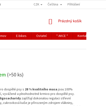
CZK
Čeština
NDITIONS
TERMS OF PERSONAL DATA PROTECTION
Přihlášení
NÁKUPNÍ
Prázdný košík
KOŠÍK
omov
E-bikes
Ostatní
* AKCE *
Kontakty
dem
(>50 ks)
pro dospělé psy s
28 % kvalitního masa
jsou 100%
í, vyvážené a plnohodnotné krmivo pro dospělé psy.
ligosacharidy
zajišťují dokonalou regulaci střevní
y, cukrovková kaše je přirozeným zdrojem vlákniny,