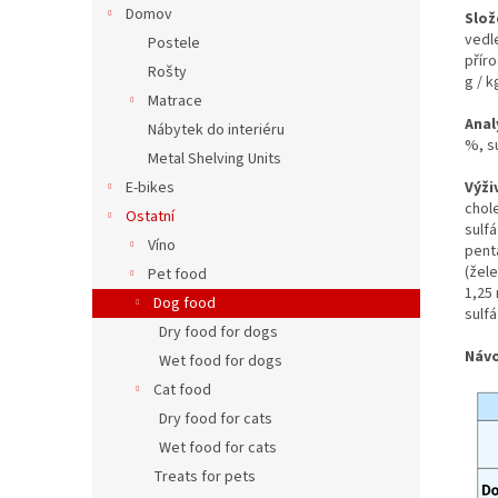
Domov
Slož
vedl
Postele
příro
Rošty
g / k
Matrace
Anal
Nábytek do interiéru
%, s
Metal Shelving Units
Výži
E-bikes
chole
Ostatní
sulf
Víno
pent
(žel
Pet food
1,25
Dog food
sulfá
Dry food for dogs
Návo
Wet food for dogs
Cat food
Dry food for cats
Wet food for cats
Treats for pets