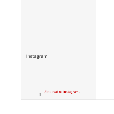
Instagram
Sledovat na Instagramu
Z
á
p