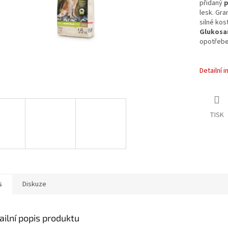
přidaný
p
lesk. Gra
silné kos
Glukosa
opotřebe
Detailní 
TISK
s
Diskuze
ailní popis produktu