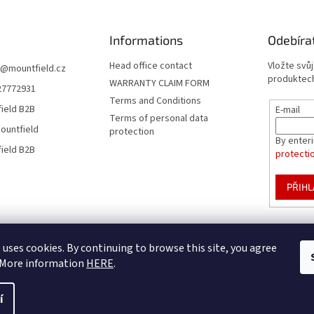
Informations
Odebíra
Head office contact
Vložte svů
@
mountfield.cz
produktech
WARRANTY CLAIM FORM
27772931
Terms and Conditions
ield B2B
E-mail
Terms of personal data
ountfield
protection
By enter
ield B2B
protecti
PŘIHL
Mountfield Premium pools & enclosures
Pool enclosure configurator
 uses cookies. By continuing to browse this site, you agree
. More information
HERE
.
í