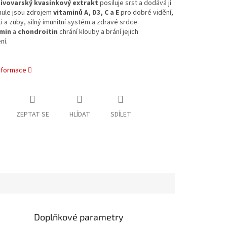
ivovarský kvasinkový extrakt
posiluje srst a dodává jí
nule jsou zdrojem
vitaminů A, D3, C a E
pro dobré vidění,
ti a zuby, silný imunitní systém a zdravé srdce.
min
a
chondroitin
chrání klouby a brání jejich
ní.
informace
ZEPTAT SE
HLÍDAT
SDÍLET
Doplňkové parametry