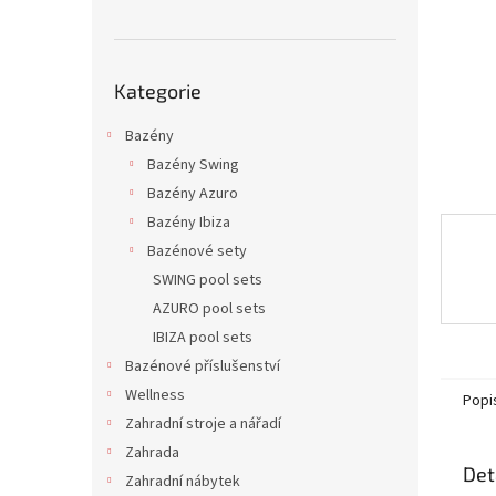
n
e
l
Přeskočit
Kategorie
kategorie
Bazény
Bazény Swing
Bazény Azuro
Bazény Ibiza
Bazénové sety
SWING pool sets
AZURO pool sets
IBIZA pool sets
Bazénové příslušenství
Wellness
Popi
Zahradní stroje a nářadí
Zahrada
Det
Zahradní nábytek