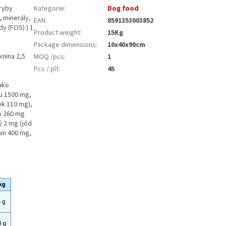
 ryby
Kategorie
:
Dog food
, minerály,
EAN
:
8591353003852
dy (FOS) ) 1
Product weight
:
15Kg
Package dimensions
:
10x40x90cm
knina 2,5
MOQ /pcs
:
1
Pcs / plt
:
45
jako
nu 1500 mg,
ek 110 mg),
o 260 mg
ý 2 mg (jód
in 400 mg,