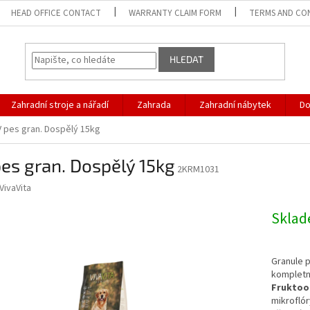
HEAD OFFICE CONTACT
WARRANTY CLAIM FORM
TERMS AND CO
HLEDAT
Zahradní stroje a nářadí
Zahrada
Zahradní nábytek
D
V pes gran. Dospělý 15kg
es gran. Dospělý 15kg
2KRM1031
VivaVita
Skla
Granule 
kompletn
Fruktoo
mikroflór