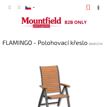
Přejít
NÁKUP
na
obsah
KOŠÍK
FLAMINGO - Polohovací křeslo
2NAB2154