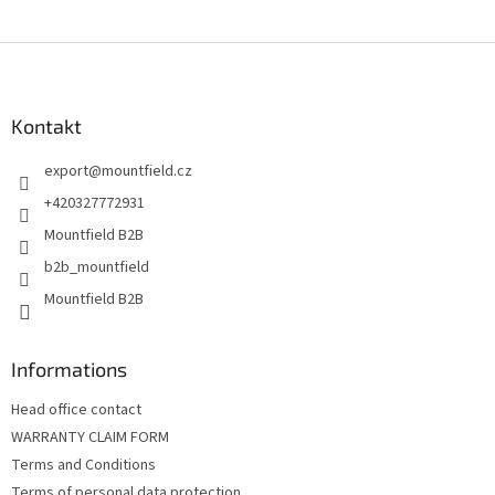
Z
á
p
a
Kontakt
t
export
@
mountfield.cz
í
+420327772931
Mountfield B2B
b2b_mountfield
Mountfield B2B
Informations
Head office contact
WARRANTY CLAIM FORM
Terms and Conditions
Terms of personal data protection