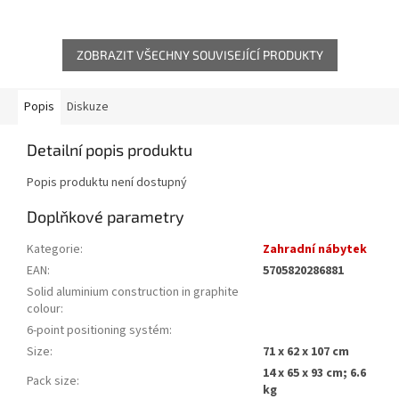
ZOBRAZIT VŠECHNY SOUVISEJÍCÍ PRODUKTY
Popis
Diskuze
Detailní popis produktu
Popis produktu není dostupný
Doplňkové parametry
Kategorie
:
Zahradní nábytek
EAN
:
5705820286881
Solid aluminium construction in graphite
colour
:
6-point positioning systém
:
Size
:
71 x 62 x 107 cm
14 x 65 x 93 cm; 6.6
Pack size
:
kg