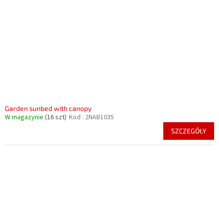
p
r
r
o
o
d
d
u
u
k
k
t
t
ó
ó
w
w
Garden sunbed with canopy
W magazynie
(16 szt)
Kod :
2NAB1035
SZCZEGÓŁY