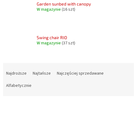
Garden sunbed with canopy
W magazynie
(16 szt)
Swing chair RIO
W magazynie
(37 szt)
S
o
Najdroższe
Najtańsze
Najczęściej sprzedawane
r
t
Alfabetycznie
o
w
L
a
i
n
s
i
t
e
a
p