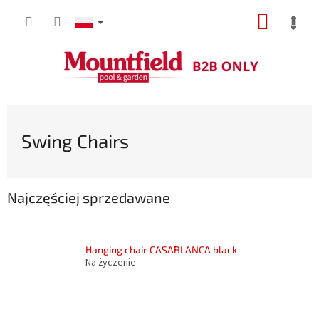
Przejść
KOSZY
do
treści
Swing Chairs
Najczęściej sprzedawane
Hanging chair CASABLANCA black
Na życzenie