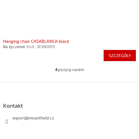
Hanging chair CASABLANCA black
Na życzenie
Kod :
3EXN0059
SZCZEGÓŁY
4
pozycji razem
K
o
n
S
t
t
r
o
o
p
Kontakt
l
k
k
export
@
mountfield.cz
a
i
l
i
s