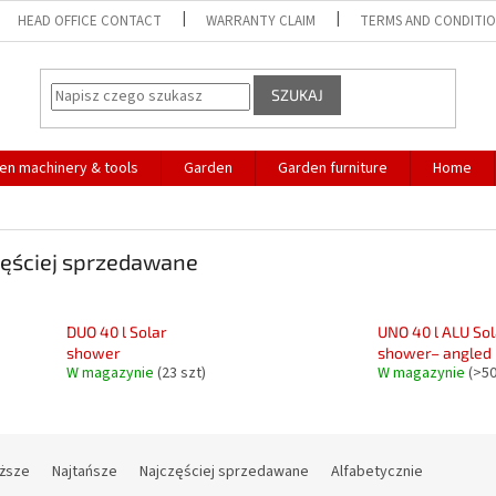
HEAD OFFICE CONTACT
WARRANTY CLAIM
TERMS AND CONDITI
SZUKAJ
en machinery & tools
Garden
Garden furniture
Home
ęściej sprzedawane
DUO 40 l Solar
UNO 40 l ALU Sol
shower
shower– angled
W magazynie
(23 szt)
W magazynie
(>50
oższe
Najtańsze
Najczęściej sprzedawane
Alfabetycznie