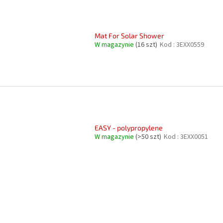
Mat For Solar Shower
W magazynie
(16 szt)
Kod :
3EXX0559
EASY - polypropylene
W magazynie
(>50 szt)
Kod :
3EXX0051
K
o
n
t