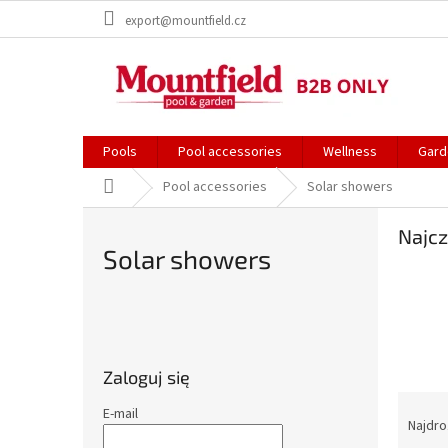
Przejść
export@mountfield.cz
do
treści
Pools
Pool accessories
Wellness
Gard
Home
Pool accessories
Solar showers
Najcz
Solar showers
P
a
s
Zaloguj się
e
S
k
E-mail
o
Najdr
b
r