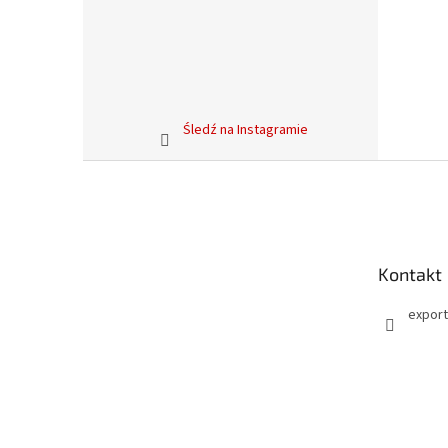
Śledź na Instagramie
S
t
o
p
k
Kontakt
a
export