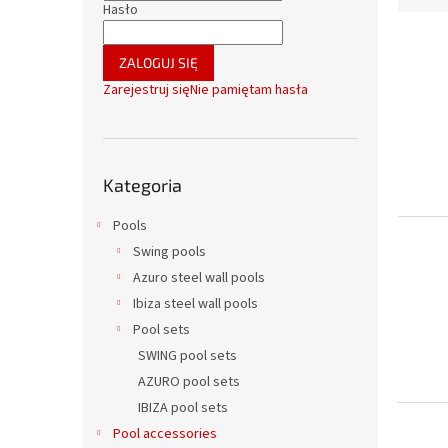
o
Hasło
t
c
L
o
z
i
w
ZALOGUJ SIĘ
n
s
a
Zarejestruj się
Nie pamiętam hasła
y
t
n
a
i
p
e
Pominąć
r
p
Kategoria
kategorie
o
r
d
o
Pools
u
d
Swing pools
k
u
Azuro steel wall pools
t
k
ó
Ibiza steel wall pools
t
w
ó
Pool sets
w
SWING pool sets
AZURO pool sets
IBIZA pool sets
Pool accessories