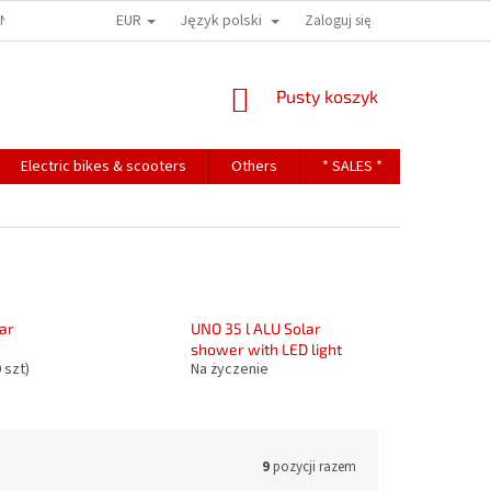
EUR
Język polski
ONS
TERMS OF PERSONAL DATA PROTECTION
Zaloguj się
KOSZYK
Pusty koszyk
Electric bikes & scooters
Others
* SALES *
Contact
ar
UNO 35 l ALU Solar
shower with LED light
 szt)
Na życzenie
9
pozycji razem