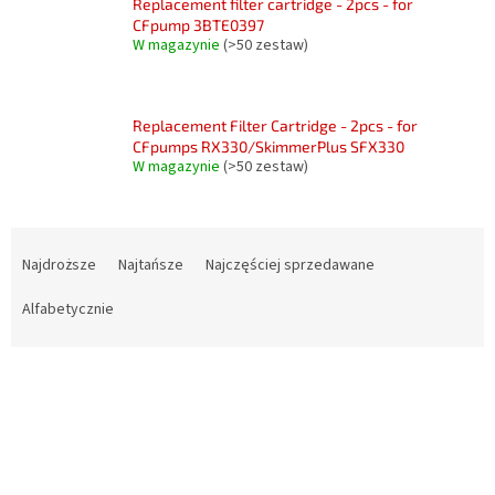
Replacement filter cartridge - 2pcs - for
CFpump 3BTE0397
W magazynie
(>50 zestaw)
Replacement Filter Cartridge - 2pcs - for
CFpumps RX330/SkimmerPlus SFX330
W magazynie
(>50 zestaw)
S
o
Najdroższe
Najtańsze
Najczęściej sprzedawane
r
t
Alfabetycznie
o
w
L
a
i
n
s
i
t
e
a
p