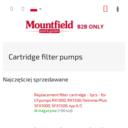
Przejść
KOSZY
do
treści
Cartridge filter pumps
Najczęściej sprzedawane
Replacement filter cartridge - 1pcs - for
CFpumps RX1000, RX1500/SkimmerPlus
SFX1000, SFX1500, typ A/C
W magazynie
(>50 szt)