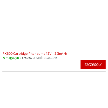
p
r
r
o
o
d
d
u
u
k
k
t
t
ó
ó
w
w
RX600 Cartridge filter pump 12V - 2.3m³/h
W magazynie
(>50 szt)
Kod :
3EXX0145
SZCZEGÓŁY