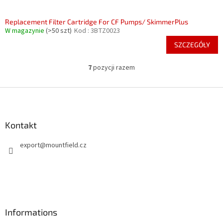
Replacement Filter Cartridge For CF Pumps/ SkimmerPlus
W magazynie
(>50 szt)
Kod :
3BTZ0023
SZCZEGÓŁY
7
pozycji razem
K
o
n
S
t
t
r
o
o
p
Kontakt
l
k
k
export
@
mountfield.cz
a
i
l
i
s
t
y
Informations