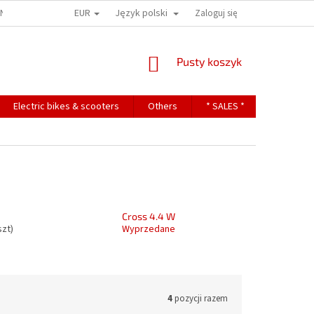
EUR
Język polski
ONS
TERMS OF PERSONAL DATA PROTECTION
Zaloguj się
KOSZYK
Pusty koszyk
Electric bikes & scooters
Others
* SALES *
Contact
Cross 4.4 W
szt)
Wyprzedane
4
pozycji razem