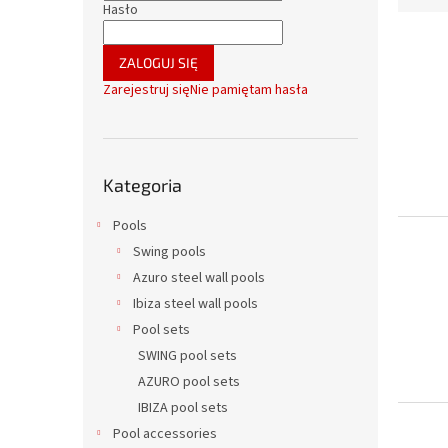
o
Hasło
t
c
L
o
z
i
w
ZALOGUJ SIĘ
n
s
a
Zarejestruj się
Nie pamiętam hasła
y
t
n
a
i
p
e
Pominąć
r
p
Kategoria
kategorie
o
r
d
o
Pools
u
d
Swing pools
k
u
Azuro steel wall pools
t
k
ó
Ibiza steel wall pools
t
w
ó
Pool sets
w
SWING pool sets
AZURO pool sets
IBIZA pool sets
Pool accessories