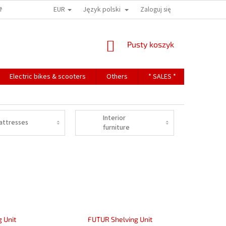
EUR
Język polski
ONS
TERMS OF PERSONAL DATA PROTECTION
Zaloguj się
KOSZYK
Pusty koszyk
Electric bikes & scooters
Others
* SALES *
Contact
Interior
attresses
furniture
 Unit
FUTUR Shelving Unit