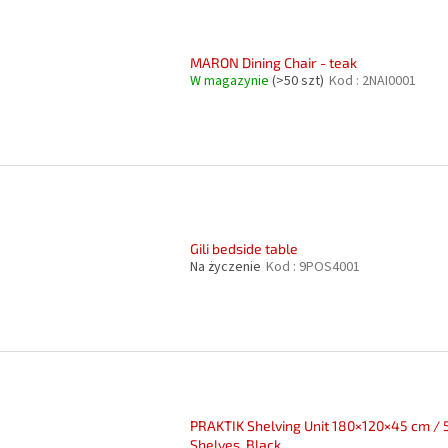
MARON Dining Chair - teak
W magazynie
(>50 szt)
Kod :
2NAI0001
Gili bedside table
Na życzenie
Kod :
9POS4001
PRAKTIK Shelving Unit 180×120×45 cm / 
Shelves, Black