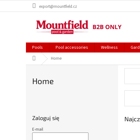
Przejść
export@mountfield.cz
do
treści
Pools
Pool accessories
Wellness
Gard
Home
Home
Home
P
a
s
Zaloguj się
Najcz
e
k
E-mail
b