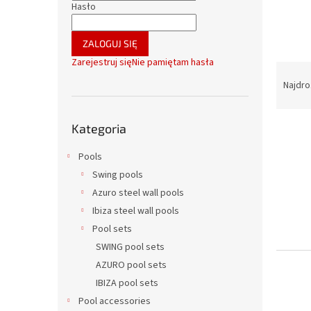
o
Hasło
c
z
ZALOGUJ SIĘ
n
Zarejestruj się
Nie pamiętam hasła
y
S
o
Najdr
r
t
Pominąć
L
Kategoria
o
kategorie
i
w
Pools
s
a
t
n
Swing pools
a
i
Azuro steel wall pools
p
e
Ibiza steel wall pools
r
p
Pool sets
o
r
SWING pool sets
d
o
u
AZURO pool sets
d
k
u
IBIZA pool sets
t
k
Pool accessories