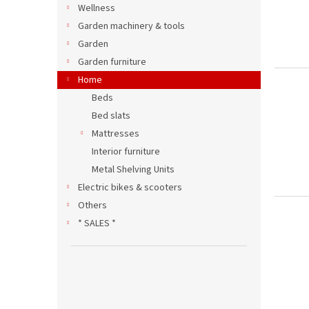
ó
t
Wellness
w
ó
Garden machinery & tools
w
Garden
Garden furniture
Home
Beds
Bed slats
Mattresses
Interior furniture
Metal Shelving Units
Electric bikes & scooters
Others
* SALES *