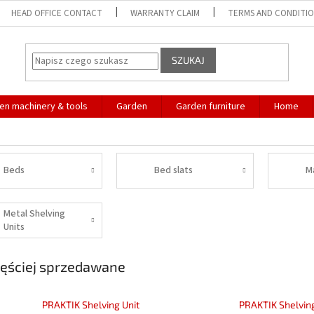
HEAD OFFICE CONTACT
WARRANTY CLAIM
TERMS AND CONDITI
SZUKAJ
en machinery & tools
Garden
Garden furniture
Home
Beds
Bed slats
M
Metal Shelving
Units
ęściej sprzedawane
PRAKTIK Shelving Unit
PRAKTIK Shelving