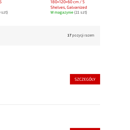
5
180×120×60 cm / 5
Shelves, Galvanized
 szt)
W magazynie
(21 szt)
17
pozycji razem
SZCZEGÓŁY