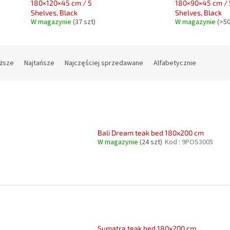
180×120×45 cm / 5
180×90×45 cm / 
Shelves, Black
Shelves, Black
W magazynie
(37 szt)
W magazynie
(>50
oższe
Najtańsze
Najczęściej sprzedawane
Alfabetycznie
Bali Dream teak bed 180x200 cm
W magazynie
(24 szt)
Kod :
9POS3005
Sumatra teak bed 180x200 cm