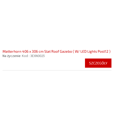
r
o
o
d
d
u
u
k
k
t
t
ó
ó
w
w
Matterhorn 406 x 306 cm Slat Roof Gazebo ( W/ LED Lights Post12 )
Na życzenie
Kod :
3EXN0025
SZCZEGÓŁY