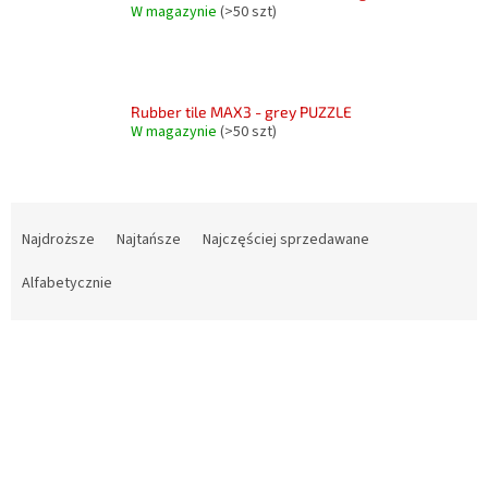
W magazynie
(>50 szt)
Rubber tile MAX3 - grey PUZZLE
W magazynie
(>50 szt)
S
o
Najdroższe
Najtańsze
Najczęściej sprzedawane
r
t
Alfabetycznie
o
w
L
a
i
n
s
i
t
e
a
p
p
r