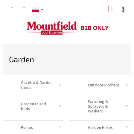
Przejść
KOSZY
do
treści
Garden
Gazebo & Garden
Outdoor kitchens
sheds
Watering &
Garden raised
Sprayers &
beds
Washers
Pumps
Garden Hoses