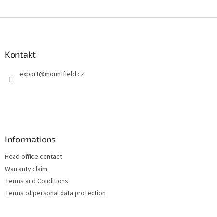
S
t
o
p
Kontakt
k
export
@
mountfield.cz
a
Informations
Head office contact
Warranty claim
Terms and Conditions
Terms of personal data protection