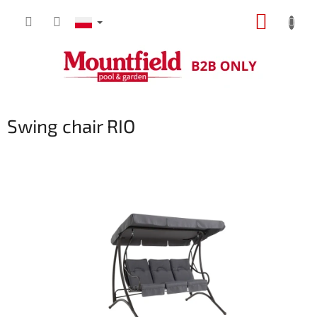
Przejść
KOSZY
do
treści
Swing chair RIO