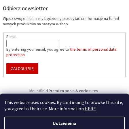
Odbierz newsletter
Wpisz swój e-mail, a my będziemy przesyłać ci informacje na temat
nowych produktów na naszym e-shop.
E-mail
By entering your email, you agree to
the terms of personal data
protection
ZALOGUJ SIĘ
Mountfield Premium pools & enclosures
Pool enclosure configurator
This website uses cookies. By continuing to browse this site,
you agree to their use. More information
HERE
.
Ustawienia
Opracował Shoptet