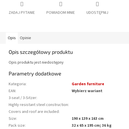
ZADAJ PYTANIE
POWIADOM MNIE
UDOSTĘPNIJ
Opis
Opinie
Opis szczegółowy produktu
Opis produktu jest niedostępny
Parametry dodatkowe
Kategoria
:
Garden furniture
EAN
:
Wybierz wariant
3-seat / 3-Sitzer
:
Highly resistant steel construction
:
Covers and roof are included
:
Size
:
190 x 139 x 163 cm
Pack size
:
32 x 65 x 195 cm; 36 kg