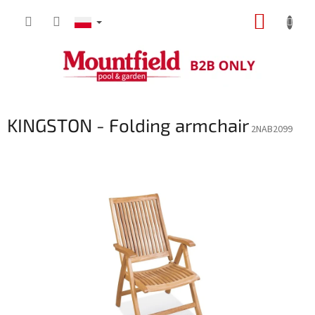
Przejść
KOSZY
do
treści
KINGSTON - Folding armchair
2NAB2099