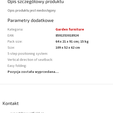
Opis szczegółowy produktu
Opis produktu jest niedostępny
Parametry dodatkowe
Kategoria
:
Garden furniture
EAN
:
8591353018924
Pack size
:
64 x 21 x 91 cm; 15 kg
Size
:
109 x 52 x 62 cm
5-step positioning system
:
Vertical direction of seatback
:
Easy folding
:
Pozycja została wyprzedana…
S
t
o
p
Kontakt
k