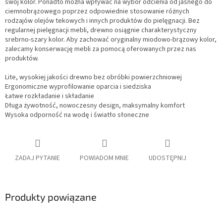
swój kolor. Ponadto można wpływać na wybór odcienia od jasnego do
ciemnobrązowego poprzez odpowiednie stosowanie różnych
rodzajów olejów tekowych i innych produktów do pielęgnacji. Bez
regularnej pielęgnacji mebli, drewno osiągnie charakterystyczny
srebrno-szary kolor. Aby zachować oryginalny miodowo-brązowy kolor,
zalecamy konserwację mebli za pomocą oferowanych przez nas
produktów.
Lite, wysokiej jakości drewno bez obróbki powierzchniowej
Ergonomiczne wyprofilowanie oparcia i siedziska
Łatwe rozkładanie i składanie
Długa żywotność, nowoczesny design, maksymalny komfort
Wysoka odporność na wodę i światło słoneczne
ZADAJ PYTANIE
POWIADOM MNIE
UDOSTĘPNIJ
Produkty powiązane