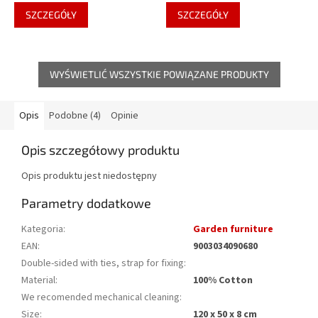
SZCZEGÓŁY
SZCZEGÓŁY
WYŚWIETLIĆ WSZYSTKIE POWIĄZANE PRODUKTY
Opis
Podobne (4)
Opinie
Opis szczegółowy produktu
Opis produktu jest niedostępny
Parametry dodatkowe
Kategoria
:
Garden furniture
EAN
:
9003034090680
Double-sided with ties, strap for fixing
:
Material
:
100% Cotton
We recomended mechanical cleaning
:
Size
:
120 x 50 x 8 cm