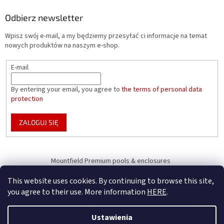
Odbierz newsletter
Wpisz swój e-mail, a my będziemy przesyłać ci informacje na temat
nowych produktów na naszym e-shop.
E-mail
By entering your email, you agree to
the terms of personal data
protection
ZALOGUJ SIĘ
Mountfield Premium pools & enclosures
Pool enclosure configurator
This website uses cookies. By continuing to browse this site,
you agree to their use. More information
HERE
.
Ustawienia
Opracował Shoptet