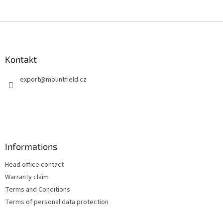
S
t
o
p
Kontakt
k
export
@
mountfield.cz
a
Informations
Head office contact
Warranty claim
Terms and Conditions
Terms of personal data protection