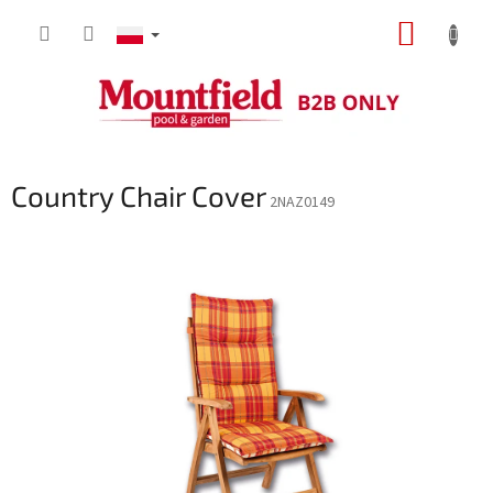
Przejść
KOSZY
do
treści
Country Chair Cover
2NAZ0149