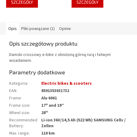
SZCZEGÓŁY
SZCZEGÓŁY
Opis
Pliki powiązane (1)
Opinie
Opis szczegółowy produktu
Damski crossowy e-bike z obniżoną górną rurą i łatwym
wsiadaniem.
Parametry dodatkowe
Kategoria
:
Electric bikes & scooters
EAN
:
8591353031732
Frame
:
Alu 6061
Frame size
:
17" and 19″
Wheel size
:
28''
Recommended
Li-ion 36V/14,5 Ah (522 Wh) SAMSUNG Cells /
Battery
:
Zellen
Max. range
:
110 km