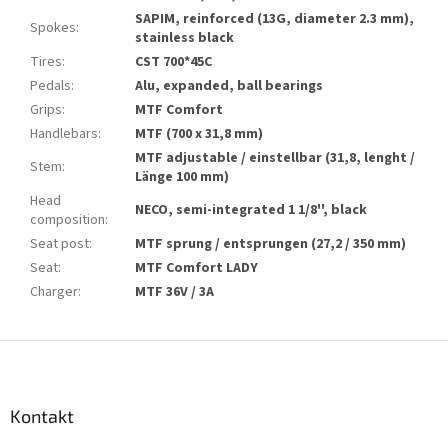
SAPIM, reinforced (13G, diameter 2.3 mm),
Spokes
:
stainless black
Tires
:
CST 700*45C
Pedals
:
Alu, expanded, ball bearings
Grips
:
MTF Comfort
Handlebars
:
MTF (700 x 31,8 mm)
MTF adjustable / einstellbar (31,8, lenght /
Stem
:
Länge 100 mm)
Head
NECO, semi-integrated 1 1/8'', black
composition
:
Seat post
:
MTF sprung / entsprungen (27,2 / 350 mm)
Seat
:
MTF Comfort LADY
Charger
:
MTF 36V / 3A
S
t
o
p
Kontakt
k