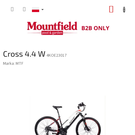
Przejść
KOSZY
do
treści
Cross 4.4 W
4KOE23017
Marka:
MTF