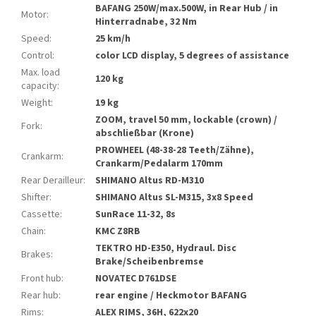
BAFANG 250W/max.500W, in Rear Hub / in
Motor
:
Hinterradnabe, 32 Nm
Speed
:
25 km/h
Control
:
color LCD display, 5 degrees of assistance
Max. load
120 kg
capacity
:
Weight
:
19 kg
ZOOM, travel 50 mm, lockable (crown) /
Fork
:
abschließbar (Krone)
PROWHEEL (48-38-28 Teeth/Zähne),
Crankarm
:
Crankarm/Pedalarm 170mm
Rear Derailleur
:
SHIMANO Altus RD-M310
Shifter
:
SHIMANO Altus SL-M315, 3x8 Speed
Cassette
:
SunRace 11-32, 8s
Chain
:
KMC Z8RB
TEKTRO HD-E350, Hydraul. Disc
Brakes
:
Brake/Scheibenbremse
Front hub
:
NOVATEC D761DSE
Rear hub
:
rear engine / Heckmotor BAFANG
Rims
:
ALEX RIMS, 36H, 622x20