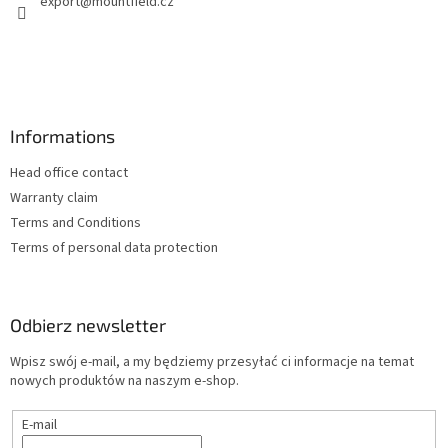
export
@
mountfield.cz
a
i
l
i
s
t
y
Informations
Head office contact
Warranty claim
Terms and Conditions
Terms of personal data protection
Odbierz newsletter
Wpisz swój e-mail, a my będziemy przesyłać ci informacje na temat
nowych produktów na naszym e-shop.
E-mail