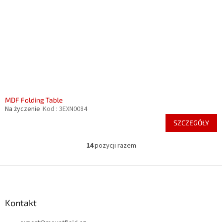
MDF Folding Table
Na życzenie
Kod :
3EXN0084
SZCZEGÓŁY
14
pozycji razem
K
o
n
S
t
t
r
o
o
p
Kontakt
l
k
k