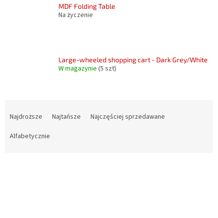
MDF Folding Table
Na życzenie
Large-wheeled shopping cart - Dark Grey/White
W magazynie
(5 szt)
S
o
Najdroższe
Najtańsze
Najczęściej sprzedawane
r
t
Alfabetycznie
o
w
L
a
i
n
s
i
t
e
a
p