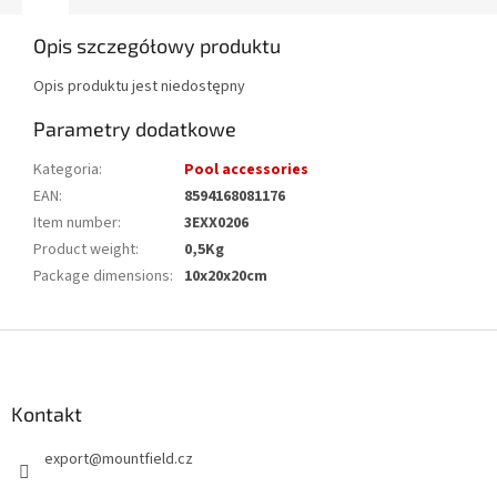
Opis szczegółowy produktu
Opis produktu jest niedostępny
Parametry dodatkowe
Kategoria
:
Pool accessories
EAN
:
8594168081176
Item number
:
3EXX0206
Product weight
:
0,5Kg
Package dimensions
:
10x20x20cm
S
t
o
p
Kontakt
k
export
@
mountfield.cz
a