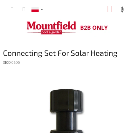
Przejść
KOSZY
do
treści
Connecting Set For Solar Heating
3EXX0206